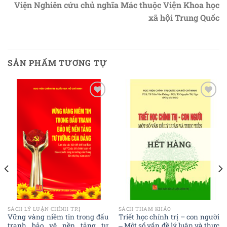
Viện Nghiên cứu chủ nghĩa Mác thuộc Viện Khoa học
xã hội Trung Quốc
SẢN PHẨM TƯƠNG TỰ
Add to
Add to
wishlist
wishlist
HẾT HÀNG
SÁCH LÝ LUẬN CHÍNH TRỊ
SÁCH THAM KHẢO
Vững vàng niềm tin trong đấu
Triết học chính trị – con người
tranh bảo vệ nền tảng tư
‒ Một số vấn đề lý luận và thực