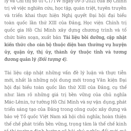
lý và Chỉ thị số 01-CT/TW ngày 09-3-2021 của Bộ Chính
trị về việc nghiên cứu, học tập, quán triệt, tuyên truyền
và triển khai thực hiện Nghị quyết Đại hội đại biểu
toàn quốc lần thứ XIII của Đảng, Học viện Chính trị
quốc gia Hồ Chí Minh xây dựng chương trình và tổ
chức biên soạn, xuất bản
Tài liệu bồi dưỡng,
cập nhật
kiến thức cho cán bộ thuộc diện ban thường vụ huyện
ủy, quận ủy, thị ủy, thành ủy thuộc tỉnh và tương
đương quản lý
(Đối tượng 4).
Tài liệu cập nhật những vấn đề lý luận và thực tiễn
mới, nhất là những nội dung mới trong Văn kiện Đại
hội đại biểu toàn quốc lần thứ XIII của Đảng, cụ thể
như: làm rõ những giá trị bền vững của chủ nghĩa
Mác-Lênin, tư tưởng Hồ Chí Minh và sự vận dụng, phát
triển sáng tạo của Đảng trong công cuộc xây dựng và
bảo vệ Tổ quốc Việt Nam xã hội chủ nghĩa; hoàn thiện
thể chế phát triển bền vững, trọng tâm là thể chế kinh
tế thị trường định hướng xã hội chủ nghĩa; đổi mới mô