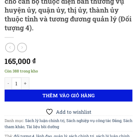
cho cán bộ thuộc diện ban thường vụ
huyện ủy, quận ủy, thị ủy, thành ủy
thuộc tỉnh và tương đương quản lý (Đối
tượng 4).
165,000
₫
Còn 388 trong kho
Tài liệu bồi dưỡng, cập nhật kiến thức cho cán bộ thuộc diện 
THÊM VÀO GIỎ HÀNG
Add to wishlist
Danh mục:
Sách lý luận chính trị
,
Sách nghiệp vụ công tác Đảng
,
Sách
tham khảo
,
Tài liệu bồi dưỡng
Thẻ:
đối tượng 4
,
lãnh đạo
,
quản lý
,
sách chính trị
,
sách lý luận chính