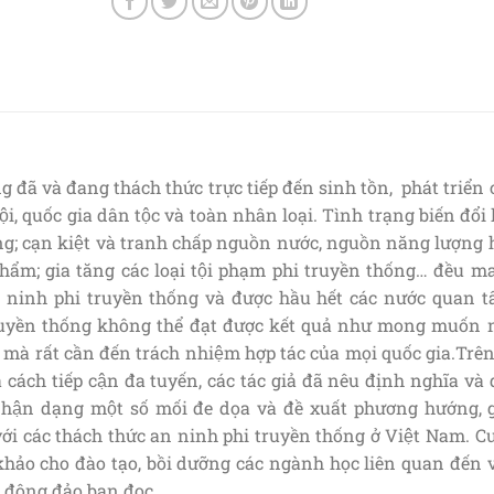
đã và đang thách thức trực tiếp đến sinh tồn, phát triển 
i, quốc gia dân tộc và toàn nhân loại. Tình trạng biến đổi 
ng; cạn kiệt và tranh chấp nguồn nước, nguồn năng lượng 
hẩm; gia tăng các loại tội phạm phi truyền thống… đều 
n ninh phi truyền thống và được hầu hết các nước quan 
ruyền thống không thể đạt được kết quả như mong muốn 
p, mà rất cần đến trách nhiệm hợp tác của mọi quốc gia.Trê
à cách tiếp cận đa tuyến, các tác giả đã nêu định nghĩa và
ận dạng một số mối đe dọa và đề xuất phương hướng, g
ới các thách thức an ninh phi truyền thống ở Việt Nam. C
am khảo cho đào tạo, bồi dưỡng các ngành học liên quan đến
vụ đông đảo bạn đọc.