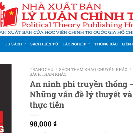
TỦ SÁCH
SÁCH ĐIỆN TỬ
TÁC NGHIỆP
THÔNG BÁO
LIÊN 
TRANG CHỦ
/
SÁCH THAM KHẢO, CHUYÊN KHẢO
/
SÁCH THAM KHẢO
An ninh phi truyền thống 
Add to
wishlist
Những vấn đề lý thuyết và
thực tiễn
98,000
₫