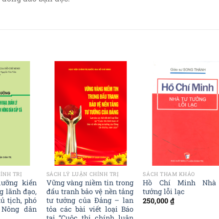
Add to
Add to
Add t
wishlist
wishlist
wishli
ÍNH TRỊ
SÁCH LÝ LUẬN CHÍNH TRỊ
SÁCH THAM KHẢO
dưỡng kiến
Vững vàng niềm tin trong
Hồ Chí Minh Nhà
g lãnh đạo,
đấu tranh bảo vệ nền tảng
tưởng lỗi lạc
ủ tịch, phó
tư tưởng của Đảng – lan
250,000
₫
 Nông dân
tỏa các bài viết loại Báo
tại “Cuộc thi chính luận