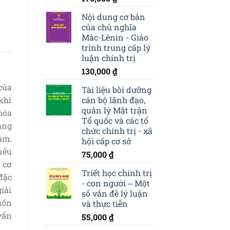
Nội dung cơ bản
của chủ nghĩa
Mác-Lênin - Giáo
trình trung cấp lý
luận chính trị
130,000
₫
của
Tài liệu bồi dưỡng
khí
cán bộ lãnh đạo,
quản lý Mặt trận
hóa
Tổ quốc và các tổ
mang
chức chính trị - xã
tâm.
hội cấp cơ sở
nếu
75,000
₫
n cơ
Triết học chính trị
 đặc
- con người ‒ Một
iải
số vấn đề lý luận
uốn
và thực tiễn
 vấn
55,000
₫