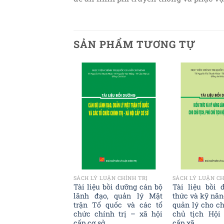
SẢN PHẨM TƯƠNG TỰ
Add to
Add to
wishlist
wishlist
HAM KHẢO
SÁCH LÝ LUẬN CHÍNH TRỊ
SÁCH LÝ LUẬN CH
áng soi đường
Tài liệu bồi dưỡng cán bộ
Tài liệu bồi 
ta đi – Hướng tới
lãnh đạo, quản lý Mặt
thức và kỹ năn
i lần thứ XIII của
trận Tổ quốc và các tổ
quản lý cho ch
ộng sản Việt Nam
chức chính trị – xã hội
chủ tịch Hội
cấp cơ sở
cấp xã
0
₫