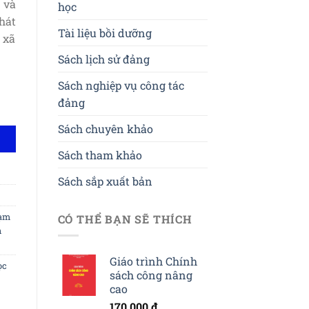
 và
học
hát
Tài liệu bồi dưỡng
 xã
Sách lịch sử đảng
Sách nghiệp vụ công tác
đảng
t và thực tiễn số lượng
Sách chuyên khảo
Sách tham khảo
Sách sắp xuất bản
ạm
CÓ THỂ BẠN SẼ THÍCH
n
Giáo trình Chính
ọc
sách công nâng
cao
170,000
₫