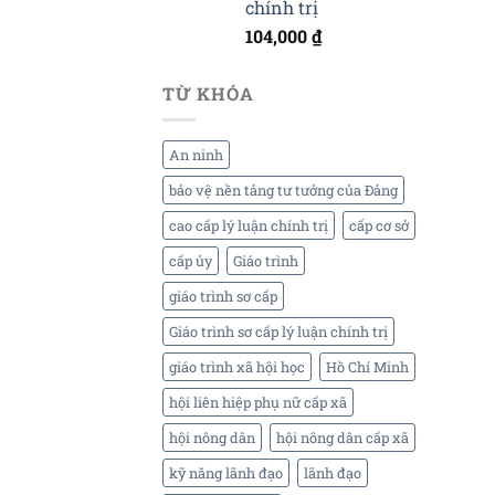
chính trị
104,000
₫
TỪ KHÓA
An ninh
bảo vệ nền tảng tư tưởng của Đảng
cao cấp lý luận chính trị
cấp cơ sở
cấp ủy
Giáo trình
giáo trình sơ cấp
Giáo trình sơ cấp lý luận chính trị
giáo trình xã hội học
Hồ Chí Minh
hội liên hiệp phụ nữ cấp xã
hội nông dân
hội nông dân cấp xã
kỹ năng lãnh đạo
lãnh đạo