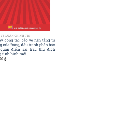
 LÝ LUẬN CHÍNH TRỊ
ay công tác bảo vệ nền tảng tư
g của Đảng, đấu tranh phản bác
quan điểm sai trái, thù địch
g tình hình mới
000
₫