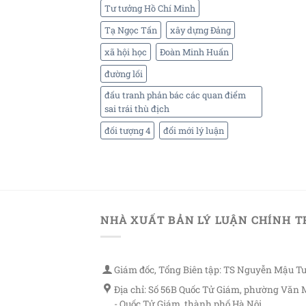
Tư tưởng Hồ Chí Minh
Tạ Ngọc Tấn
xây dựng Đảng
xã hội học
Đoàn Minh Huấn
đường lối
đấu tranh phản bác các quan điểm
sai trái thù địch
đối tượng 4
đổi mới lý luận
NHÀ XUẤT BẢN LÝ LUẬN CHÍNH T
Giám đốc, Tổng Biên tập: TS Nguyễn Mậu T
Địa chỉ: Số 56B Quốc Tử Giám, phường Văn 
- Quốc Tử Giám, thành phố Hà Nội.