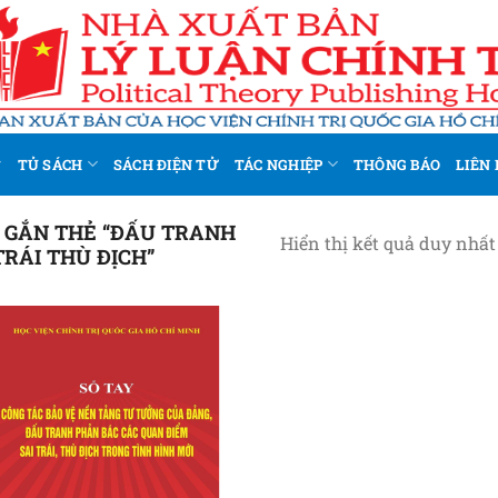
TỦ SÁCH
SÁCH ĐIỆN TỬ
TÁC NGHIỆP
THÔNG BÁO
LIÊN 
GẮN THẺ “ĐẤU TRANH
Hiển thị kết quả duy nhất
TRÁI THÙ ĐỊCH”
Add to
wishlist