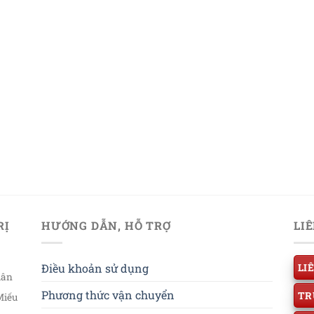
RỊ
HƯỚNG DẪN, HỖ TRỢ
LI
Điều khoản sử dụng
LI
uân
Phương thức vận chuyển
TR
Miếu