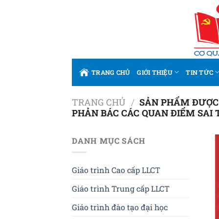
Bỏ
qua
nội
dung
TRANG CHỦ
GIỚI THIỆU
TIN TỨC
TRANG CHỦ
/
SẢN PHẨM ĐƯỢC 
PHẢN BÁC CÁC QUAN ĐIỂM SAI 
DANH MỤC SÁCH
Giáo trình Cao cấp LLCT
Giáo trình Trung cấp LLCT
Giáo trình đào tạo đại học