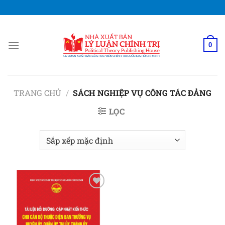
Bỏ
qua
nội
dung
0
TRANG CHỦ
/
SÁCH NGHIỆP VỤ CÔNG TÁC ĐẢNG
LỌC
Add to
wishlist