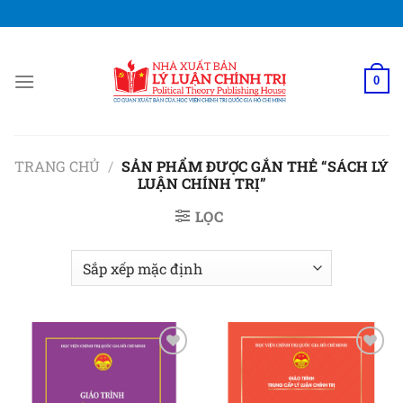
Bỏ
qua
nội
dung
0
TRANG CHỦ
/
SẢN PHẨM ĐƯỢC GẮN THẺ “SÁCH LÝ
LUẬN CHÍNH TRỊ”
LỌC
Add to
Add to
wishlist
wishlist