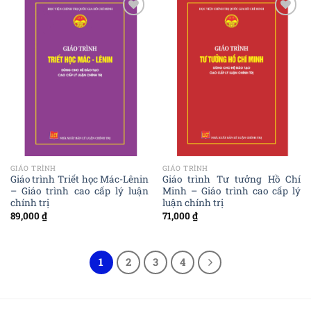
Add to
Add to
wishlist
wishlist
GIÁO TRÌNH
GIÁO TRÌNH
Giáo trình Triết học Mác-Lênin
Giáo trình Tư tưởng Hồ Chí
– Giáo trình cao cấp lý luận
Minh – Giáo trình cao cấp lý
chính trị
luận chính trị
89,000
₫
71,000
₫
1
2
3
4