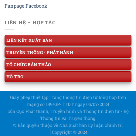
Fanpage Facebook
LIÊN HỆ – HỢP TÁC
LIÊN KẾT XUẤT BẢN
TRUYỀN THÔNG - PHÁT HÀNH
TỔ CHỨC BẢN THẢO
HỖ TRỢ
Giấy phép thiết lập Trang thông tin điện tử tổng hợp trên
mạng số 149/GP-TTĐT ngày 05/07/2024
của Cục Phát thanh, Truyền hình và Thông tin điện tử - Bộ
Thông tin và Truyền thông.
© Bản quyền thuộc về Nhà xuất bản Lý luận chính trị
Copyright
© 2024