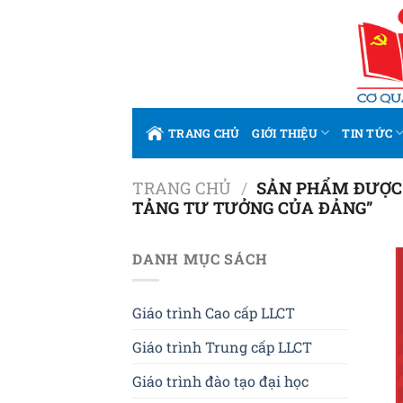
Bỏ
qua
nội
dung
TRANG CHỦ
GIỚI THIỆU
TIN TỨC
TRANG CHỦ
/
SẢN PHẨM ĐƯỢC 
TẢNG TƯ TƯỞNG CỦA ĐẢNG”
DANH MỤC SÁCH
Giáo trình Cao cấp LLCT
Giáo trình Trung cấp LLCT
Giáo trình đào tạo đại học