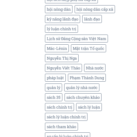
hội nông dân
hội nông dân cấp xã
kỹ năng lãnh đạo
lãnh đạo
lý luận chính trị
Lịch sử Đảng Cộng sản Việt Nam
Mác-Lênin
Mặt trận Tổ quốc
Nguyễn Thị Nga
Nguyễn Viết Thảo
Nhà nước
pháp luật
Phạm Thành Dung
quản lý
quản lý nhà nước
sách 35
sách chuyên khảo
sách chính trị
sách lý luận
sách lý luận chính trị
sách tham khảo
sơ cấp lý luận chính trị