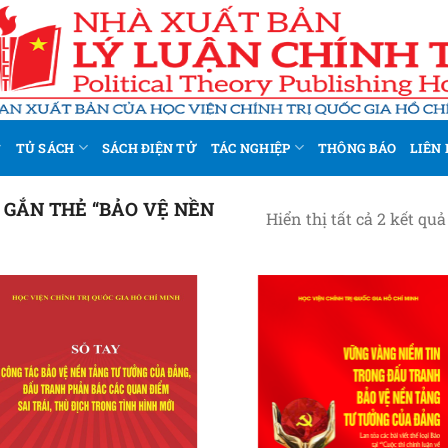
TỦ SÁCH
SÁCH ĐIỆN TỬ
TÁC NGHIỆP
THÔNG BÁO
LIÊN 
GẮN THẺ “BẢO VỆ NỀN
Hiển thị tất cả 2 kết quả
Add to
Add
wishlist
wish