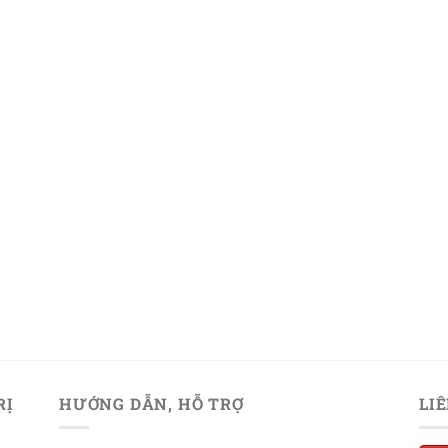
RỊ
HƯỚNG DẪN, HỖ TRỢ
LI