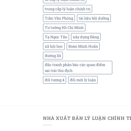
trung cấp lý luận chính trị
Trần Văn Phòng
tài liệu bồi dưỡng
Tư tưởng Hồ Chí Minh
Tạ Ngọc Tấn
xây dựng Đảng
xã hội học
Đoàn Minh Huấn
đường lối
đấu tranh phản bác các quan điểm
sai trái thù địch
đối tượng 4
đổi mới lý luận
NHÀ XUẤT BẢN LÝ LUẬN CHÍNH T