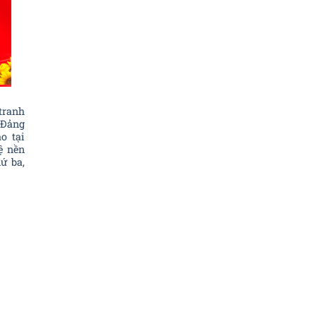
tranh
 Đảng
o tại
ệ nền
ứ ba,