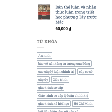
Bản thể luận và nhận
thức luận trong triết
học phương Tây trước
Mác
60,000
₫
TỪ KHÓA
An ninh
bảo vệ nền tảng tư tưởng của Đảng
cao cấp lý luận chính trị
cấp cơ sở
cấp ủy
Giáo trình
giáo trình sơ cấp
Giáo trình sơ cấp lý luận chính trị
giáo trình xã hội học
Hồ Chí Minh
hội liên hiệp phụ nữ cấp xã