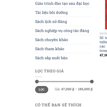
Giáo trình đào tạo sau đại học
Tài liệu bồi dưỡng
Sách lịch sử đảng
Sách nghiệp vụ công tác đảng
SÁCH
Sổ t
Sách chuyên khảo
tưởn
các 
Sách tham khảo
tron
47,
Sách sắp xuất bản
LỌC THEO GIÁ
Giá
Giá
Giá:
47,000 ₫
—
186,000 ₫
LỌC
tối
tối
thiểu
đa
CÓ THỂ BẠN SẼ THÍCH