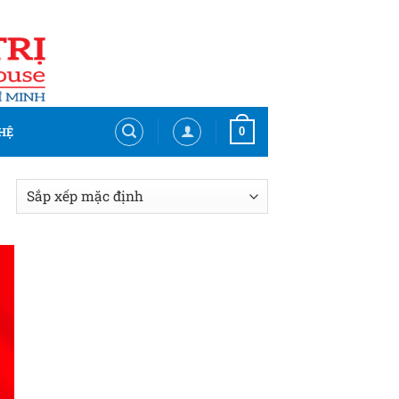
0
HỆ
 to
list