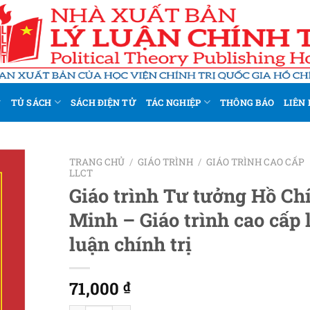
TỦ SÁCH
SÁCH ĐIỆN TỬ
TÁC NGHIỆP
THÔNG BÁO
LIÊN 
TRANG CHỦ
/
GIÁO TRÌNH
/
GIÁO TRÌNH CAO CẤP
LLCT
Giáo trình Tư tưởng Hồ Ch
Add to
wishlist
Minh – Giáo trình cao cấp 
luận chính trị
71,000
₫