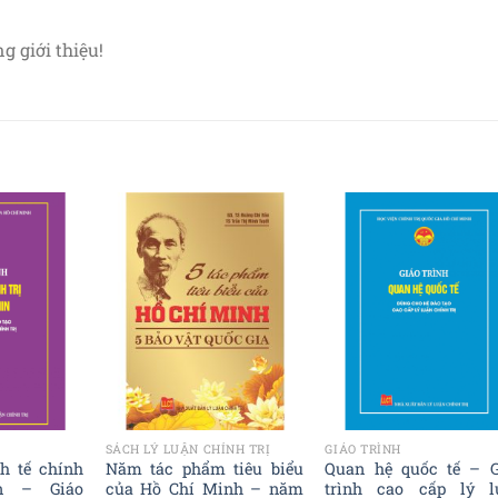
g giới thiệu!
Add to
Add to
Add t
wishlist
wishlist
wishli
SÁCH LÝ LUẬN CHÍNH TRỊ
GIÁO TRÌNH
nh tế chính
Năm tác phẩm tiêu biểu
Quan hệ quốc tế – G
in – Giáo
của Hồ Chí Minh – năm
trình cao cấp lý l