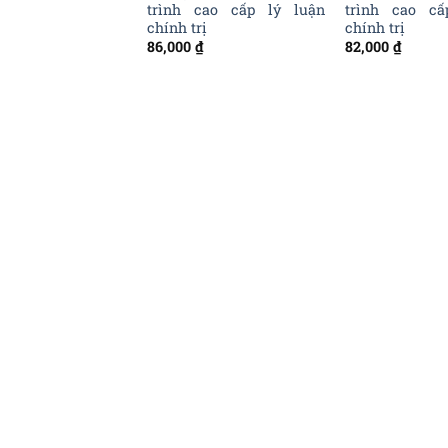
trung cấp lý luận
trình cao cấp lý luận
trình cao cấ
rị
chính trị
chính trị
₫
86,000
₫
82,000
₫