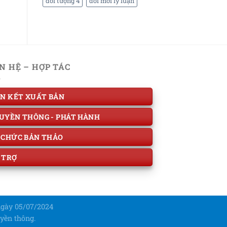
đối tượng 4
đổi mới lý luận
ÊN HỆ – HỢP TÁC
ÊN KẾT XUẤT BẢN
UYỀN THÔNG - PHÁT HÀNH
 CHỨC BẢN THẢO
 TRỢ
ngày 05/07/2024
yền thông.