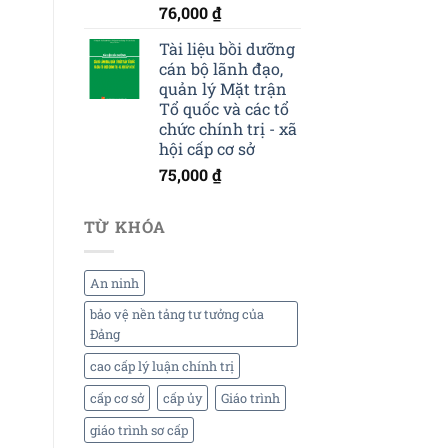
76,000
₫
Tài liệu bồi dưỡng
cán bộ lãnh đạo,
quản lý Mặt trận
Tổ quốc và các tổ
chức chính trị - xã
hội cấp cơ sở
75,000
₫
TỪ KHÓA
An ninh
bảo vệ nền tảng tư tưởng của
Đảng
cao cấp lý luận chính trị
cấp cơ sở
cấp ủy
Giáo trình
giáo trình sơ cấp