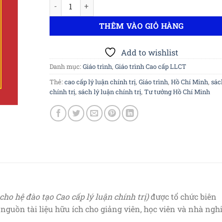
Giáo trình Tư tưởng Hồ Chí Minh - Giáo trình cao c
THÊM VÀO GIỎ HÀNG
Add to wishlist
Danh mục:
Giáo trình
,
Giáo trình Cao cấp LLCT
Thẻ:
cao cấp lý luận chính trị
,
Giáo trình
,
Hồ Chí Minh
,
sác
chính trị
,
sách lý luận chính trị
,
Tư tưởng Hồ Chí Minh
ho hệ đào tạo Cao cấp lý luận chính trị)
được tổ chức biên
nguồn tài liệu hữu ích cho giảng viên, học viên và nhà ngh