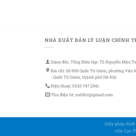
NHÀ XUẤT BẢN LÝ LUẬN CHÍNH T
Giám đốc, Tổng Biên tập: TS Nguyễn Mậu T
Địa chỉ: Số 56B Quốc Tử Giám, phường Văn 
- Quốc Tử Giám, thành phố Hà Nội.
Điện thoại: 0243 747 2541.
Thư điện tử: nxbllct@gmail.com
Giấy phép thiế
của Cục Ph