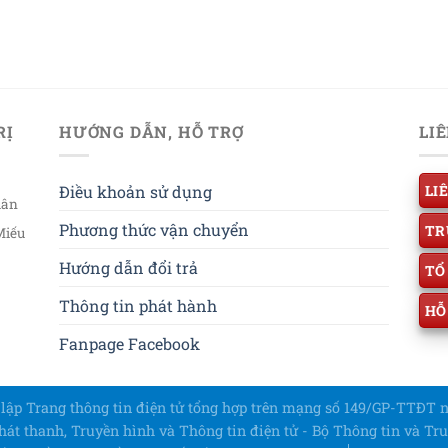
RỊ
HƯỚNG DẪN, HỖ TRỢ
LI
Điều khoản sử dụng
LI
uân
Phương thức vận chuyển
TR
Miếu
Hướng dẫn đổi trả
TỔ
Thông tin phát hành
HỖ
Fanpage Facebook
t lập Trang thông tin điện tử tổng hợp trên mạng số 149/GP-TTĐT 
át thanh, Truyền hình và Thông tin điện tử - Bộ Thông tin và Tru