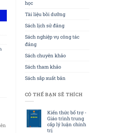
ấp lý luận chính trị số lượng
học
Tài liệu bồi dưỡng
Sách lịch sử đảng
Sách nghiệp vụ công tác
đảng
h
Sách chuyên khảo
Sách tham khảo
Sách sắp xuất bản
CÓ THỂ BẠN SẼ THÍCH
Kiến thức bổ trợ -
Giáo trình trung
cấp lý luận chính
iên
trị