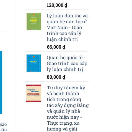
120,000
₫
Lý luận dân tộc và
quan hệ dân tộc ở
Việt Nam - Giáo
trình cao cấp lý
luận chính trị
66,000
₫
Quan hệ quốc tế -
Giáo trình cao cấp
o
lý luận chính trị
st
80,000
₫
Tư duy nhiệm kỳ
và bệnh thành
tích trong công
tác xây dựng Đảng
và quản lý nhà
nước hiện nay -
Thực trạng, xu
iáo
hướng và giải
uận