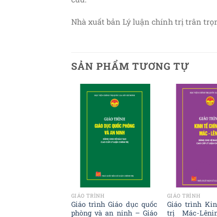
Nhà xuất bản Lý luận chính trị trân trọn
SẢN PHẨM TƯƠNG TỰ
Add to
Add to
wishlist
wishlist
ÌNH
GIÁO TRÌNH
GIÁO TRÌNH
ng cơ bản của tư
Giáo trình Giáo dục quốc
Giáo trình Ki
Hồ Chí Minh – Giáo
phòng và an ninh – Giáo
trị Mác-Lên