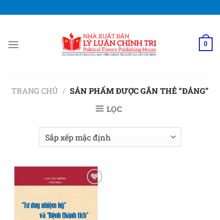
Bỏ
qua
nội
dung
0
TRANG CHỦ
/
SẢN PHẨM ĐƯỢC GẮN THẺ “ĐẢNG”
LỌC
Add to
wishlist