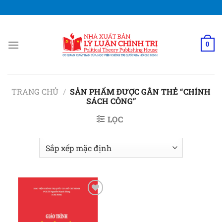
Bỏ
qua
nội
dung
0
TRANG CHỦ
/
SẢN PHẨM ĐƯỢC GẮN THẺ “CHÍNH
SÁCH CÔNG”
LỌC
Add to
wishlist