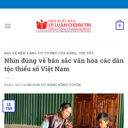
Bỏ
qua
nội
dung
0
BẢO VỆ NỀN TẢNG TƯ TƯỞNG CỦA ĐẢNG
,
TIN TỨC
Nhìn đúng về bản sắc văn hóa các dân
tộc thiểu số Việt Nam
ĐĂNG VÀO
11/05/2026
BỞI
ĐẶNG HỒNG TUYẾN
11
Th5