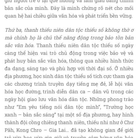
giữ người trẻ ở lại quê hương và làm giàu bằng chính
bản sắc của mình. Đây là minh chứng rõ nét cho mối
quan hệ hai chiều giữa văn hóa và phát triển bền vững.
Thứ ba, thanh thiếu niên dân tộc thiểu số không thờ ơ
mà chính họ là chủ thể năng động trong bảo tồn bản
sắc văn hóa.
Thanh thiếu niên dân tộc thiểu số ngày
càng thể hiện vai trò chủ động trong việc bảo vệ và
phát huy bản sắc văn hóa, thông qua nhiều hình thức
đa dạng, sáng tạo và phù hợp với thời đại số. Ở nhiều
địa phương, học sinh dân tộc thiểu số tích cực tham gia
các chương trình truyền dạy tiếng mẹ đẻ, lễ hội văn
hóa học đường, trình diễn dân ca – dân vũ trong các
ngày hội giao lưu văn hóa dân tộc. Những phong trào
như “Em yêu tiếng nói dân tộc mình”, “Trường học
xanh – bản sắc sáng” tại một số địa phương, hay hình
thành đội cồng chiêng thanh niên, thiếu nhi như ở Chư
Păh, Kong Chro – Gia Lai… đã tạo không gian để giới
trẻ vừa học, vừa gìn giữ và truyền cảm hứng văn hóa