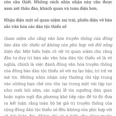
còn cần thiết. Những cách nhìn nhận này cần được
xem xét thấu đáo, khách quan và toàn diện hơn.
Nhận diện một số quan niệm sai trái, phiến diện về bản
sắc văn hóa các dân tộc thiểu số
Quan niệm cho rằng văn hóa truyền thống của đồng
bào dân tộc thiểu số không còn phù hợp với đời sống
hiện đại.
Một biểu hiện rõ rệt từ quan niệm cho rằng
đầu tư duy trì bản sắc văn hóa dân tộc thiểu số là vô
nghĩa, chính là việc đánh đồng văn hóa truyền thống
của đồng bào dân tộc thiểu số với sự lạc hậu, trì trệ và
mê tín. Những nhìn nhận này thường chỉ tập trung
vào những hạn chế còn tồn tại trong một vài tập tục
như cưới hỏi sớm, các nghi lễ tín ngưỡng dân gian
hoặc ngôn ngữ địa phương khó tiếp cận để từ đó đưa
ra kết luận rằng toàn bộ hệ giá trị truyền thống của
cộng đồng dân tộc thiểu số đều không còn phù hợp với
xã hội hiện đại. Thậm chí có ý kiến cho rằng muốn