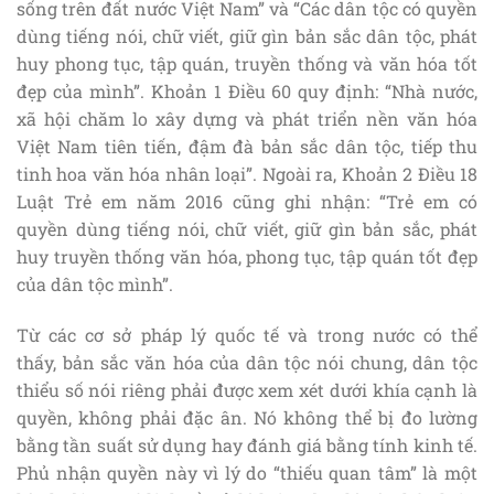
sống trên đất nước Việt Nam” và “Các dân tộc có quyền
dùng tiếng nói, chữ viết, giữ gìn bản sắc dân tộc, phát
huy phong tục, tập quán, truyền thống và văn hóa tốt
đẹp của mình”. Khoản 1 Điều 60 quy định: “Nhà nước,
xã hội chăm lo xây dựng và phát triển nền văn hóa
Việt Nam tiên tiến, đậm đà bản sắc dân tộc, tiếp thu
tinh hoa văn hóa nhân loại”. Ngoài ra, Khoản 2 Điều 18
Luật Trẻ em năm 2016 cũng ghi nhận: “Trẻ em có
quyền dùng tiếng nói, chữ viết, giữ gìn bản sắc, phát
huy truyền thống văn hóa, phong tục, tập quán tốt đẹp
của dân tộc mình”.
Từ các cơ sở pháp lý quốc tế và trong nước có thể
thấy, bản sắc văn hóa của dân tộc nói chung, dân tộc
thiểu số nói riêng phải được xem xét dưới khía cạnh là
quyền, không phải đặc ân. Nó không thể bị đo lường
bằng tần suất sử dụng hay đánh giá bằng tính kinh tế.
Phủ nhận quyền này vì lý do “thiếu quan tâm” là một