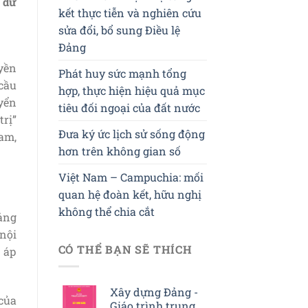
n dư
kết thực tiễn và nghiên cứu
sửa đổi, bổ sung Điều lệ
Đảng
yền
Phát huy sức mạnh tổng
cầu
hợp, thực hiện hiệu quả mục
yển
tiêu đối ngoại của đất nước
trị”
Đưa ký ức lịch sử sống động
am,
hơn trên không gian số
Việt Nam – Campuchia: mối
quan hệ đoàn kết, hữu nghị
không thể chia cắt
ảng
 nội
CÓ THỂ BẠN SẼ THÍCH
 áp
Xây dựng Đảng -
 của
Giáo trình trung