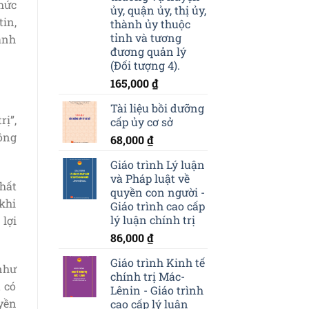
hức
ủy, quận ủy, thị ủy,
in,
thành ủy thuộc
tỉnh và tương
ranh
đương quản lý
(Đối tượng 4).
165,000
₫
Tài liệu bồi dưỡng
rị”,
cấp ủy cơ sở
công
68,000
₫
Giáo trình Lý luận
và Pháp luật về
hất
quyền con người -
 khi
Giáo trình cao cấp
lý luận chính trị
lợi
86,000
₫
Giáo trình Kinh tế
như
chính trị Mác-
 có
Lênin - Giáo trình
yền
cao cấp lý luận