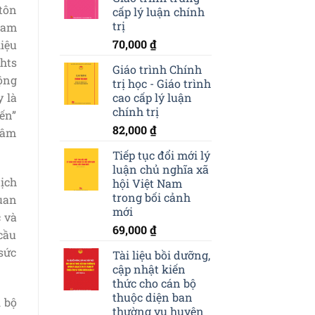
tôn
cấp lý luận chính
trị
Nam
70,000
₫
liệu
hts
Giáo trình Chính
ộng
trị học - Giáo trình
y là
cao cấp lý luận
chính trị
iến”
82,000
₫
 âm
Tiếp tục đổi mới lý
luận chủ nghĩa xã
ịch
hội Việt Nam
trong bối cảnh
uan
mới
c và
69,000
₫
 cầu
“sức
Tài liệu bồi dưỡng,
cập nhật kiến
thức cho cán bộ
thuộc diện ban
i bộ
thường vụ huyện