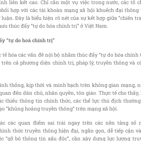
nh liên kết cao. Chỉ cần một vụ việc trong nước, các tổ c
phối hợp với các tài khoản mạng xã hội khuếch đại thông t
 luận. Đây là biểu hiện rõ nét của sự kết hợp giữa “chiến t
mưu thúc đẩy “tự do hóa chính trị” ở Việt Nam.
y “tự do hoá chính trị”
tế hóa các vấn đề nội bộ nhằm thúc đẩy “tự do hóa chính t
 trên cả phương diện chính trị, pháp lý, truyền thông và 
ính thống, kịp thời và minh bạch trên không gian mạng, n
quan đến dân chủ, nhân quyền, tôn giáo. Thực tế cho thấy,
 thiếu thông tin chính thức, các thế lực thù địch thường 
tạo “khủng hoảng truyền thông” trên mạng xã hội.
c các quan điểm sai trái ngay trên các nền tảng số 
ình thức truyền thông hiện đại, ngắn gọn, dễ tiếp cận và
ệc “gỡ bỏ thông tin xấu độc”, cần xây dựng lực lượng tru