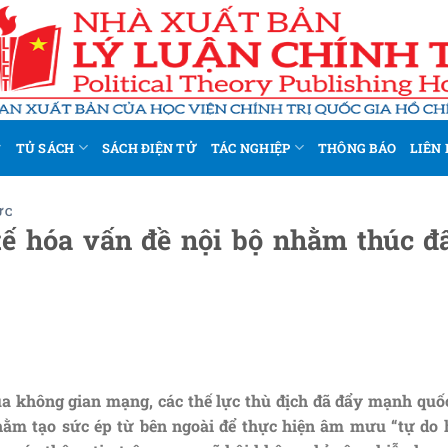
TỦ SÁCH
SÁCH ĐIỆN TỬ
TÁC NGHIỆP
THÔNG BÁO
LIÊN 
ỨC
ế hóa vấn đề nội bộ nhằm thúc đ
của không gian mạng, các thế lực thù địch đã đẩy mạnh quố
hằm tạo sức ép từ bên ngoài để thực hiện âm mưu “tự do 