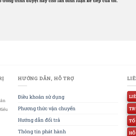
b trong trình duyệt này cho lần bình luận kế tiếp của tôi.
RỊ
HƯỚNG DẪN, HỖ TRỢ
LI
Điều khoản sử dụng
LI
uân
Phương thức vận chuyển
TR
Miếu
Hướng dẫn đổi trả
TỔ
Thông tin phát hành
HỖ