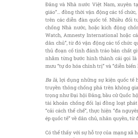
Đảng và Nhà nước Việt Nam, xuyên tạc
giáo”… đồng thời vận động các tổ chức,
trên các diễn đàn quốc tế. Nhiều đối t
chống Nhà nước, hoặc kích động chố
Watch, Amnesty International hoặc c
dân chủ”, từ đó vận động các tổ chức qu
thủ đoạn cố tình đánh tráo bản chất gi
nhằm từng bước hình thành cái gọi là 
mưu “tự do hóa chính trị” và “diễn biến 
Ba là
,
lợi dụng những sự kiện quốc tế h
truyền thông chống phá trên không gia
trọng như Đại hội Đảng, bầu cử Quốc hộ
tài khoản chống đối lại đồng loạt phát
“cải cách thể chế”, thực hiện “đa nguy
ép quốc tế” về dân chủ, nhân quyền, từ 
Có thể thấy với sự hỗ trợ của mạng xã h