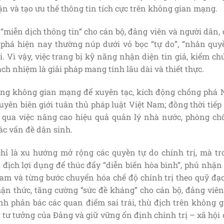
 và tạo ưu thế thông tin tích cực trên không gian mạng.
miễn dịch thông tin” cho cán bộ, đảng viên và người dân, 
g phá hiện nay thường núp dưới vỏ bọc “tự do”, “nhân quyề
i. Vì vậy, việc trang bị kỹ năng nhận diện tin giả, kiểm c
ch nhiệm là giải pháp mang tính lâu dài và thiết thực.
ụng không gian mạng để xuyên tạc, kích động chống phá 
uyên biên giới tuân thủ pháp luật Việt Nam; đồng thời tiếp
 qua việc nâng cao hiệu quả quản lý nhà nước, phòng ch
các vấn đề dân sinh.
chỉ là xu hướng mở rộng các quyền tự do chính trị, mà tr
ù địch lợi dụng để thúc đẩy “diễn biến hòa bình”, phủ nhận
am và từng bước chuyển hóa chế độ chính trị theo quỹ đạo
ận thức, tăng cường “sức đề kháng” cho cán bộ, đảng viên
h phản bác các quan điểm sai trái, thù địch trên không g
ư tưởng của Đảng và giữ vững ổn định chính trị – xã hội 