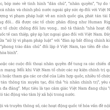
, bóp méo về tình hình “dân chủ”, “nhân quyền”, “tự do 
 cá nhân và chính phủ nước ngoài gây sức ép đối với Việt 
ượng vi phạm pháp luật về an ninh quốc gia, phát tán tài 
ng đối… đã được các tổ chức phản động như Human Rig
ác tổ chức chống đối lưu vong… mô tả thành “nhà hoạt đ
ốc tế can thiệp, gây áp lực ngoại giao đối với Việt Nam. Đâ
ữa “xử lý vi phạm pháp luật” với “đàn áp bất đồng chính k
“phong trào dân chủ” đối lập ở Việt Nam, tạo tiền đề cho
hòa bình”.
oặc các cuộc đối thoại nhân quyền để tung ra các chiến d
n mạng. Mỗi khi Việt Nam tổ chức các sự kiện chính trị q
i hoặc tham gia các cơ chế của Liên hợp quốc, nhiều tổ chứ
 tán thông tin xuyên tạc, đòi thả “tù nhân chính trị”, yêu
ên đa đảng”. Mục tiêu là tạo cảm giác Việt Nam đang chịu 
đó tác động vào tâm lý xã hội trong nước.
ội và truyền thông số, các hoạt động quốc tế hóa vấn đề nộ