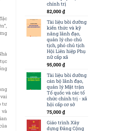
chính trị
82,000
₫
đặc
Tài liệu bồi dưỡng
n”,
kiến thức và kỹ
hứng
năng lãnh đạo,
quản lý cho chủ
tịch, phó chủ tịch
Hội Liên hiệp Phụ
Nhà
nữ cấp xã
 tục
95,000
₫
ống
Tài liệu bồi dưỡng
cán bộ lãnh đạo,
quản lý Mặt trận
ong
Tổ quốc và các tổ
 vai
chức chính trị - xã
 tư
hội cấp cơ sở
 và
75,000
₫
ian
Giáo trình Xây
của
dựng Đảng Cộng