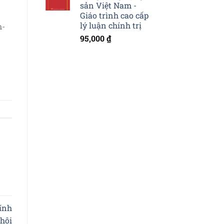
sản Việt Nam -
Giáo trình cao cấp
lý luận chính trị
m-
95,000
₫
tính
hội