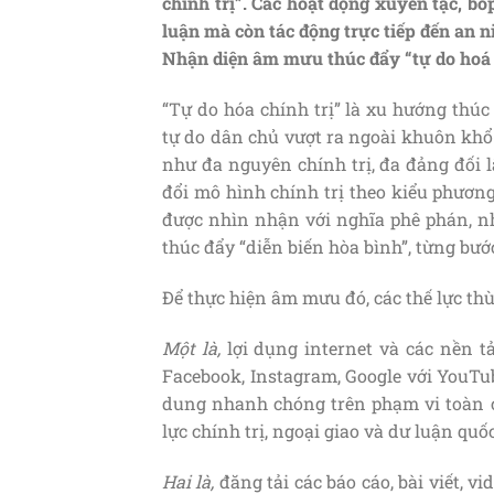
chính trị”. Các hoạt động xuyên tạc, b
luận mà còn tác động trực tiếp đến an ni
Nhận diện âm mưu thúc đẩy “tự do hoá 
“Tự do hóa chính trị” là xu hướng thúc
tự do dân chủ vượt ra ngoài khuôn khổ 
như đa nguyên chính trị, đa đảng đối 
đổi mô hình chính trị theo kiểu phương
được nhìn nhận với nghĩa phê phán, n
thúc đẩy “diễn biến hòa bình”, từng bư
Để thực hiện âm mưu đó, các thế lực th
Một là
,
lợi dụng internet và các nền t
Facebook, Instagram, Google với YouTub
dung nhanh chóng trên phạm vi toàn c
lực chính trị, ngoại giao và dư luận quố
Hai là
,
đăng tải các báo cáo, bài viết, 