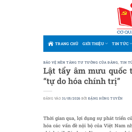
Bỏ
qua
nội
dung
TRANG CHỦ
GIỚI THIỆU
TIN TỨC
BẢO VỆ NỀN TẢNG TƯ TƯỞNG CỦA ĐẢNG
,
TIN T
Lật tẩy âm mưu quốc t
“tự do hóa chính trị”
ĐĂNG VÀO
31/05/2026
BỞI
ĐẶNG HỒNG TUYẾN
Thời gian qua, lợi dụng sự phát triển 
hóa các vấn đề nội bộ của Việt Nam n