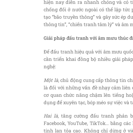
hiện nay diễn ra nhanh chóng và có tí
chống đối ở nước ngoài có thể lập tức 
tạo “bão truyền thông” và gây sức ép dư
thông tin”, “chiến tranh tâm lý” và âm 
Giải pháp đấu tranh với
âm mưu thúc đẩ
Để đấu tranh hiệu quả với âm mưu quốc 
cần triển khai đồng bộ nhiều giải pháp
nghệ:
Một
là
,
chủ động cung cấp thông tin ch
là đối với những vấn đề nhạy cảm liên 
cơ quan chức năng chậm lên tiếng hoặc
dụng để xuyên tạc, bóp méo sự việc và 
Hai
là
,
tăng cường đấu tranh phản bá
Facebook, YouTube, TikTok… bằng các h
tính lan tỏa cao. Không chỉ dừng ở vi