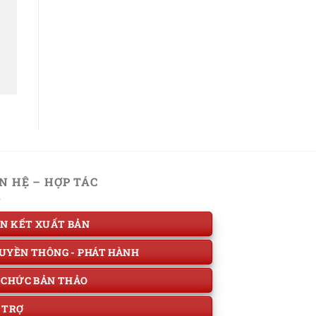
ÊN HỆ – HỢP TÁC
ÊN KẾT XUẤT BẢN
UYỀN THÔNG - PHÁT HÀNH
 CHỨC BẢN THẢO
 TRỢ