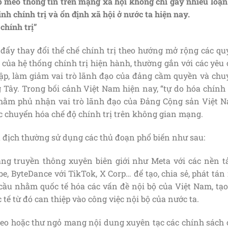
óp méo thông tin trên mạng xã hội không chỉ gây nhiễu loạ
nh chính trị và ổn định xã hội ở nước ta hiện nay.
chính trị”
 đẩy thay đổi thể chế chính trị theo hướng mở rộng các qu
của hệ thống chính trị hiện hành, thường gắn với các yêu 
lập, làm giảm vai trò lãnh đạo của đảng cầm quyền và chu
 Tây. Trong bối cảnh Việt Nam hiện nay, “tự do hóa chính 
hằm phủ nhận vai trò lãnh đạo của Đảng Cộng sản Việt N
ớc chuyển hóa chế độ chính trị trên không gian mạng.
ù địch thường sử dụng các thủ đoạn phổ biến như sau:
ảng truyền thông xuyên biên giới như Meta với các nền t
e, ByteDance với TikTok, X Corp… để tạo, chia sẻ, phát tán
ầu nhằm quốc tế hóa các vấn đề nội bộ của Việt Nam, tạo
c tế từ đó can thiệp vào công việc nội bộ của nước ta.
video hoặc thư ngỏ mang nội dung xuyên tạc các chính sách