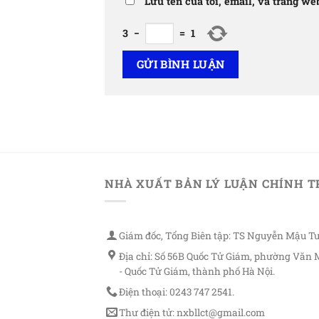
Lưu tên của tôi, email, và trang we
3
−
=
1
NHÀ XUẤT BẢN LÝ LUẬN CHÍNH T
Giám đốc, Tổng Biên tập: TS Nguyễn Mậu T
Địa chỉ: Số 56B Quốc Tử Giám, phường Văn 
- Quốc Tử Giám, thành phố Hà Nội.
Điện thoại: 0243 747 2541.
Thư điện tử: nxbllct@gmail.com