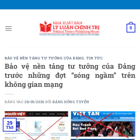
Bỏ
qua
nội
dung
0
BẢO VỆ NỀN TẢNG TƯ TƯỞNG CỦA ĐẢNG
,
TIN TỨC
Bảo vệ nền tảng tư tưởng của Đảng
trước những đợt “sóng ngầm” trên
không gian mạng
ĐĂNG VÀO
29/05/2026
BỞI
ĐẶNG HỒNG TUYẾN
29
Th5