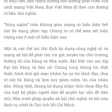
có mục tiêu làm chệch hướng con đường phát triển của
cách mạng Việt Nam, đưa Việt Nam đi theo con đường
tư bản chủ nghĩa.
“Sóng ngầm” trên không gian mạng có biểu hiện hết
sức đa dạng, phức tạp. Chúng ta có thể xem xét hiện
tượng này ở một số biểu hiện sau:
Một là,
các thế lực thù địch lợi dụng công nghệ số và
mạng xã hội để phát tán tin giả, xuyên tạc chủ trương,
đường lối của Đảng và Nhà nước, đặc biệt vào các dịp
Đại hội Đảng và bầu cử. Chúng tung thông tin thất
thiệt, hình ảnh giả mạo nhằm hạ uy tín lãnh đạo, chia
rẽ nội bộ Đảng và làm suy giảm niềm tin của nhân
dân. Đồng thời, chúng lợi dụng nhận thức chưa đầy đủ
của một bộ phận người dân để xuyên tạc vấn đề dân
chủ, Nhà nước pháp quyền xã hội chủ nghĩa và bôi nhọ
lãnh tụ, nhất là Chủ tịch Hồ Chí Minh.