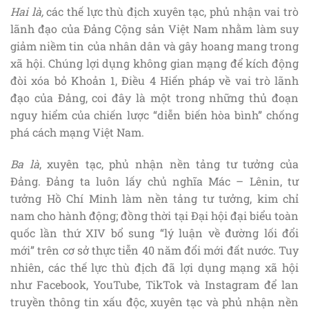
Hai là,
các thế lực thù địch xuyên tạc, phủ nhận vai trò
lãnh đạo của Đảng Cộng sản Việt Nam nhằm làm suy
giảm niềm tin của nhân dân và gây hoang mang trong
xã hội. Chúng lợi dụng không gian mạng để kích động
đòi xóa bỏ Khoản 1, Điều 4 Hiến pháp về vai trò lãnh
đạo của Đảng, coi đây là một trong những thủ đoạn
nguy hiểm của chiến lược “diễn biến hòa bình” chống
phá cách mạng Việt Nam.
Ba là
, xuyên tạc, phủ nhận nền tảng tư tưởng của
Đảng. Đảng ta luôn lấy chủ nghĩa Mác – Lênin, tư
tưởng Hồ Chí Minh làm nền tảng tư tưởng, kim chỉ
nam cho hành động; đồng thời tại Đại hội đại biểu toàn
quốc lần thứ XIV bổ sung “lý luận về đường lối đổi
mới” trên cơ sở thực tiễn 40 năm đổi mới đất nước. Tuy
nhiên, các thế lực thù địch đã lợi dụng mạng xã hội
như Facebook, YouTube, TikTok và Instagram để lan
truyền thông tin xấu độc, xuyên tạc và phủ nhận nền