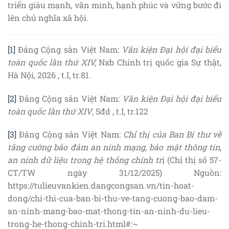
triển giàu mạnh, văn minh, hạnh phúc và vững bước đi
lên chủ nghĩa xã hội.
[1]
Đảng Cộng sản Việt Nam:
Văn kiện Đại hội đại biểu
toàn quốc lần thứ XIV,
Nxb Chính trị quốc gia Sự thật,
Hà Nội, 2026 , t.I, tr.81.
[2]
Đảng Cộng sản Việt Nam:
Văn kiện Đại hội đại biểu
toàn quốc lần thứ XIV
, Sđd , t.I, tr.122
[3]
Đảng Cộng sản Việt Nam:
Chỉ thị của Ban Bí thư về
tăng cường bảo đảm an ninh mạng, bảo mật thông tin,
an ninh dữ liệu trong hệ thống chính tr
ị (Chỉ thị số 57-
CT/TW ngày 31/12/2025) Nguồn:
https://tulieuvankien.dangcongsan.vn/tin-hoat-
dong/chi-thi-cua-ban-bi-thu-ve-tang-cuong-bao-dam-
an-ninh-mang-bao-mat-thong-tin-an-ninh-du-lieu-
trong-he-thong-chinh-tri.html#:~