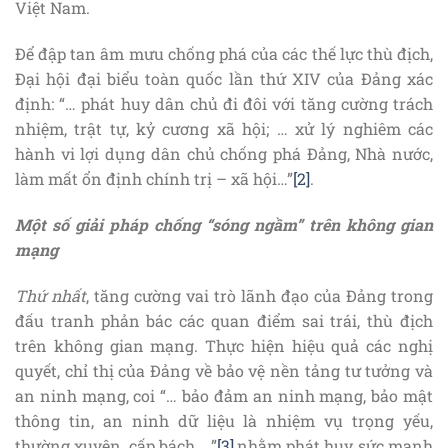
Việt Nam.
Để đập tan âm mưu chống phá của các thế lực thù địch,
Đại hội đại biểu toàn quốc lần thứ XIV của Đảng xác
định: “… phát huy dân chủ đi đôi với tăng cường trách
nhiệm, trật tự, kỷ cương xã hội; … xử lý nghiêm các
hành vi lợi dụng dân chủ chống phá Đảng, Nhà nước,
làm mất ổn định chính trị – xã hội…”
[2]
.
Một số giải pháp chống “sóng ngầm” trên không gian
mạng
Thứ nhất
, tăng cường vai trò lãnh đạo của Đảng trong
đấu tranh phản bác các quan điểm sai trái, thù địch
trên không gian mạng. Thực hiện hiệu quả các nghị
quyết, chỉ thị của Đảng về bảo vệ nền tảng tư tưởng và
an ninh mạng, coi “… bảo đảm an ninh mạng, bảo mật
thông tin, an ninh dữ liệu là nhiệm vụ trọng yếu,
thường xuyên, cấp bách… ”
[3],
nhằm phát huy sức mạnh