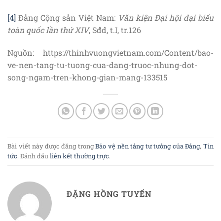
[4]
Đảng Cộng sản Việt Nam:
Văn kiện Đại hội đại biểu
toàn quốc lần thứ XIV
, Sđd, t.I, tr.126
Nguồn: https://thinhvuongvietnam.com/Content/bao-
ve-nen-tang-tu-tuong-cua-dang-truoc-nhung-dot-
song-ngam-tren-khong-gian-mang-133515
Bài viết này được đăng trong
Bảo vệ nền tảng tư tưởng của Đảng
,
Tin
tức
. Đánh dấu
liên kết thường trực
.
ĐẶNG HỒNG TUYẾN