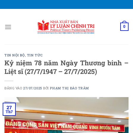
Bỏ
qua
nội
dung
0
TIN NỘI BỘ
,
TIN TỨC
Kỷ niệm 78 năm Ngày Thương binh –
Liệt sĩ (27/7/1947 – 27/7/2025)
ĐĂNG VÀO
27/07/2025
BỞI
PHẠM THỊ ĐÀO TRÂM
27
Th7