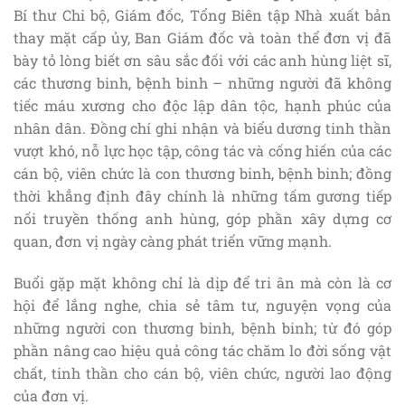
Bí thư Chi bộ, Giám đốc, Tổng Biên tập Nhà xuất bản
thay mặt cấp ủy, Ban Giám đốc và toàn thể đơn vị đã
bày tỏ lòng biết ơn sâu sắc đối với các anh hùng liệt sĩ,
các thương binh, bệnh binh – những người đã không
tiếc máu xương cho độc lập dân tộc, hạnh phúc của
nhân dân. Đồng chí ghi nhận và biểu dương tinh thần
vượt khó, nỗ lực học tập, công tác và cống hiến của các
cán bộ, viên chức là con thương binh, bệnh binh; đồng
thời khẳng định đây chính là những tấm gương tiếp
nối truyền thống anh hùng, góp phần xây dựng cơ
quan, đơn vị ngày càng phát triển vững mạnh.
Buổi gặp mặt không chỉ là dịp để tri ân mà còn là cơ
hội để lắng nghe, chia sẻ tâm tư, nguyện vọng của
những người con thương binh, bệnh binh; từ đó góp
phần nâng cao hiệu quả công tác chăm lo đời sống vật
chất, tinh thần cho cán bộ, viên chức, người lao động
của đơn vị.