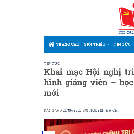
Bỏ
qua
nội
dung
TRANG CHỦ
GIỚI THIỆU
TIN TỨC
TIN TỨC
Khai mạc Hội nghị tr
hình giảng viên – học 
mới
ĐĂNG VÀO
21/06/2026
BỞI
NGUYEN HA CHI