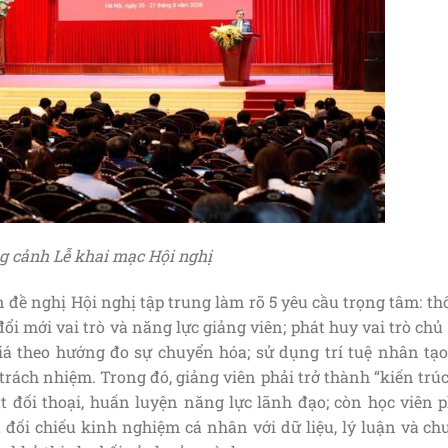
 cảnh Lễ khai mạc Hội nghị
đề nghị Hội nghị tập trung làm rõ 5 yêu cầu trọng tâm: th
đổi mới vai trò và năng lực giảng viên; phát huy vai trò chủ
giá theo hướng đo sự chuyển hóa; sử dụng trí tuệ nhân tạo
 trách nhiệm. Trong đó, giảng viên phải trở thành “kiến trú
dắt đối thoại, huấn luyện năng lực lãnh đạo; còn học viên 
 đối chiếu kinh nghiệm cá nhân với dữ liệu, lý luận và ch