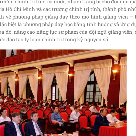
trường chính trị trên cả nước; nhằm trang bị cho đội ngũ g
gia Hồ Chí Minh và các trường chính trị tỉnh, thành phố n
nh về phương pháp giảng dạy theo mô hình giảng viên – 
i, đặc biệt là phương pháp dạy học bằng tình huống và ứng 
 Qua đó, nâng cao năng lực sư phạm của đội ngũ giảng viên,
c đào tạo lý luận chính trị trong kỷ nguyên số.