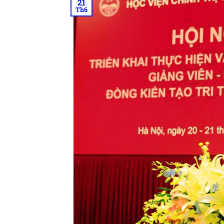
21
Th6