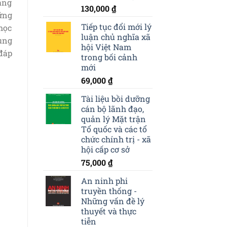
iảng
130,000
₫
hững
Tiếp tục đổi mới lý
học
luận chủ nghĩa xã
dụng
hội Việt Nam
 đáp
trong bối cảnh
mới
69,000
₫
Tài liệu bồi dưỡng
cán bộ lãnh đạo,
quản lý Mặt trận
Tổ quốc và các tổ
chức chính trị - xã
hội cấp cơ sở
75,000
₫
An ninh phi
truyền thống -
Những vấn đề lý
thuyết và thực
tiễn