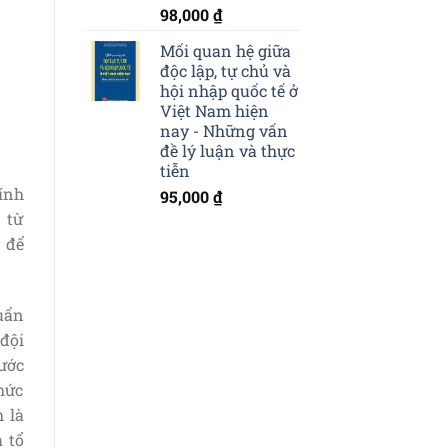
98,000
₫
Mối quan hệ giữa
độc lập, tự chủ và
hội nhập quốc tế ở
Việt Nam hiện
nay - Những vấn
đề lý luận và thực
tiễn
ính
95,000
₫
 từ
à để
uẩn
 đội
rước
thức
 là
 tổ