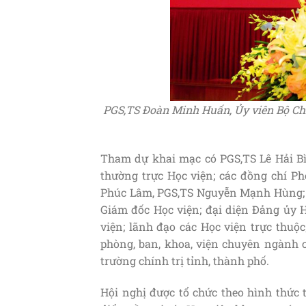
PGS,TS Đoàn Minh Huấn, Ủy viên Bộ Chín
Tham dự khai mạc có PGS,TS Lê Hải B
thường trực Học viện; các đồng chí P
Phúc Lâm, PGS,TS Nguyễn Mạnh Hùng; GS
Giám đốc Học viện; đại diện Đảng ủy H
viện; lãnh đạo các Học viện trực thuộc
phòng, ban, khoa, viện chuyên ngành c
trường chính trị tỉnh, thành phố.
Hội nghị được tổ chức theo hình thức t