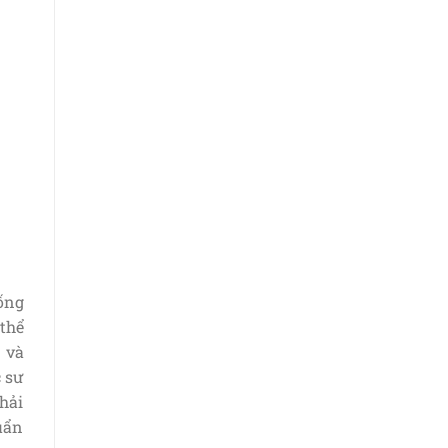
ống
 thể
 và
c sư
phải
uẩn