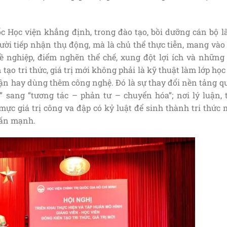
ốc Học viện khẳng định, trong đào tạo, bồi dưỡng cán bộ l
gười tiếp nhận thụ động, mà là chủ thể thực tiễn, mang vào
 nghiệp, điểm nghẽn thể chế, xung đột lợi ích và những 
 tạo tri thức, giá trị mới không phải là kỹ thuật làm lớp học
uận hay dùng thêm công nghệ. Đó là sự thay đổi nền tảng q
n” sang “tương tác – phản tư – chuyển hóa”; nơi lý luận, 
mực giá trị công va đập có kỷ luật để sinh thành tri thức 
hấn mạnh.