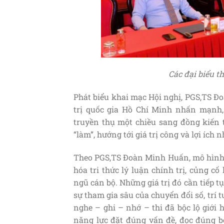
Các đại biểu t
Phát biểu khai mạc Hội nghị, PGS,TS Đ
trị quốc gia Hồ Chí Minh nhấn mạnh,
truyền thụ một chiều sang đồng kiến tạ
“làm”, hướng tới giá trị công và lợi ích 
Theo PGS,TS Đoàn Minh Huấn, mô hình 
hóa tri thức lý luận chính trị, củng c
ngũ cán bộ. Những giá trị đó cần tiếp t
sự tham gia sâu của chuyển đổi số, trí 
nghe – ghi – nhớ – thi đã bộc lộ giới 
năng lực đặt đúng vấn đề, đọc đúng bố