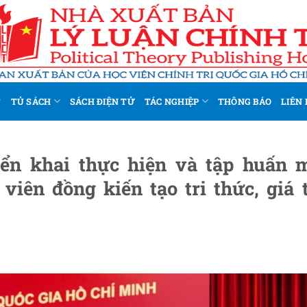
TỦ SÁCH
SÁCH ĐIỆN TỬ
TÁC NGHIỆP
THÔNG BÁO
LIÊN 
iển khai thực hiện và tập huấn 
viên đồng kiến tạo tri thức, giá t