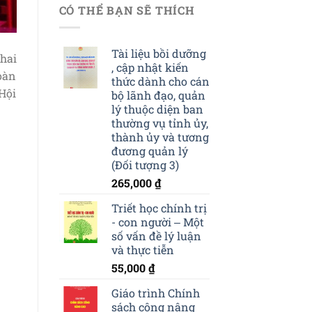
CÓ THỂ BẠN SẼ THÍCH
Tài liệu bồi dưỡng
hai
, cập nhật kiến
Đoàn
thức dành cho cán
 Hội
bộ lãnh đạo, quản
lý thuộc diện ban
thường vụ tỉnh ủy,
thành ủy và tương
đương quản lý
(Đối tượng 3)
265,000
₫
Triết học chính trị
- con người ‒ Một
số vấn đề lý luận
và thực tiễn
55,000
₫
Giáo trình Chính
sách công nâng