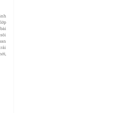
ãnh
 lớp
bài
 sôi
uan
trải
mới,