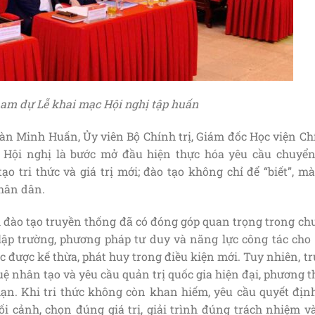
ham dự Lễ khai mạc Hội nghị tập huấn
oàn Minh Huấn, Ủy viên Bộ Chính trị, Giám đốc Học viện Ch
 Hội nghị là bước mở đầu hiện thực hóa yêu cầu chuyển
o tri thức và giá trị mới; đào tạo không chỉ để “biết”, m
nhân dân.
đào tạo truyền thống đã có đóng góp quan trọng trong ch
ố lập trường, phương pháp tư duy và năng lực công tác cho
ục được kế thừa, phát huy trong điều kiện mới. Tuy nhiên, t
tuệ nhân tạo và yêu cầu quản trị quốc gia hiện đại, phương 
hạn. Khi tri thức không còn khan hiếm, yêu cầu quyết định
i cảnh, chọn đúng giá trị, giải trình đúng trách nhiệm và