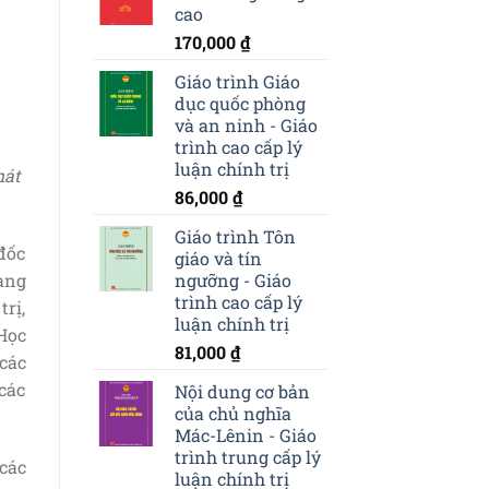
cao
170,000
₫
Giáo trình Giáo
dục quốc phòng
và an ninh - Giáo
trình cao cấp lý
luận chính trị
hát
86,000
₫
Giáo trình Tôn
đốc
giáo và tín
ngưỡng - Giáo
àng
trình cao cấp lý
rị,
luận chính trị
Học
81,000
₫
 các
các
Nội dung cơ bản
của chủ nghĩa
Mác-Lênin - Giáo
trình trung cấp lý
 các
luận chính trị