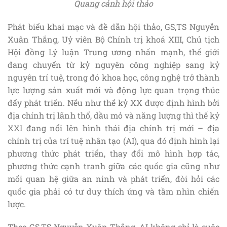
Quang cảnh hội thảo
Phát biểu khai mạc và đề dẫn hội thảo, GS,TS Nguyễn
Xuân Thắng, Uỷ viên Bộ Chính trị khoá XIII, Chủ tịch
Hội đồng Lý luận Trung ương nhấn mạnh, thế giới
đang chuyển từ kỷ nguyên công nghiệp sang kỷ
nguyên trí tuệ, trong đó khoa học, công nghệ trở thành
lực lượng sản xuất mới và động lực quan trọng thúc
đẩy phát triển. Nếu như thế kỷ XX được định hình bởi
địa chính trị lãnh thổ, dầu mỏ và năng lượng thì thế kỷ
XXI đang nổi lên hình thái địa chính trị mới – địa
chính trị của trí tuệ nhân tạo (AI), qua đó định hình lại
phương thức phát triển, thay đổi mô hình hợp tác,
phương thức cạnh tranh giữa các quốc gia cũng như
mối quan hệ giữa an ninh và phát triển, đòi hỏi các
quốc gia phải có tư duy thích ứng và tầm nhìn chiến
lược.
Theo GS,TS Nguyễn Xuân Thắng, AI không chỉ là cuộc