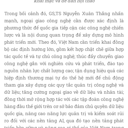
khai mạc và đề dẫn hội thảo
Trong bối cảnh đó, GS,TS Nguyễn Xuân Thắng nhấn
mạnh, ngoại giao công nghệ cần được xác định là
phương thức để quốc gia tiếp cận các công nghệ chiến
lược và là nội dung quan trọng để xây dựng mô hình
phát triển mới. Theo đó, Việt Nam cần triển khai đồng
bộ các định hướng lớn, gồm kết hợp chặt chẽ giữa hợp
tác quốc tế và tự chủ công nghệ; thúc đẩy chuyển giao
công nghệ gắn với nghiên cứu và phát triển, đào tạo
nguồn nhân lực chất lượng cao; tận dụng hiệu quả các
hiệp định thương mại tự do thế hệ mới để chủ động
tham gia xây dựng các quy tắc quản trị công nghệ và
dữ liệu; tăng cường ngoại giao về dữ liệu và nhân tài;
đồng thời mở rộng hợp tác với các tập đoàn công nghệ
hàng đầu thế giới trên cơ sở bảo đảm chủ quyền dữ liệu
quốc gia, nâng cao năng lực quản trị và kiểm soát rủi
ro đối với các nền tảng AI, qua đó tạo nền tảng phát
triển bền vững và nâng cao vị thế của Việt Nam trong