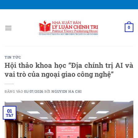
Bỏ
qua
nội
dung
0
TIN TỨC
Hội thảo khoa học “Địa chính trị AI và
vai trò của ngoại giao công nghệ”
ĐĂNG VÀO
01/07/2026
BỞI
NGUYEN HA CHI
01
Th7