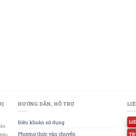
RỊ
HƯỚNG DẪN, HỖ TRỢ
LI
Điều khoản sử dụng
LI
uân
Phương thức vận chuyển
TR
Miếu