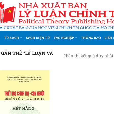
TỦ SÁCH
SÁCH ĐIỆN TỬ
TÁC NGHIỆP
THÔNG BÁO
LIÊN 
GẮN THẺ “LÝ LUẬN VÀ
Hiển thị kết quả duy nhất
Add to
wishlist
HẾT HÀNG