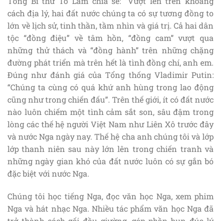
Tổng Bí thư Tô Lâm chia sẻ: “Vượt lên trên khoảng
cách địa lý, hai đất nước chúng ta có sự tương đồng to
lớn về lịch sử, tinh thần, tầm nhìn và giá trị. Cả hai dân
tộc “đồng điệu” về tâm hồn, “đồng cam” vượt qua
những thử thách và “đồng hành” trên những chặng
đường phát triển mà trên hết là tình đồng chí, anh em.
Đúng như đánh giá của Tổng thống Vladimir Putin:
“Chúng ta cùng có quá khứ anh hùng trong lao động
cũng như trong chiến đấu”. Trên thế giới, ít có đất nước
nào luôn chiếm một tình cảm sắt son, sâu đậm trong
lòng các thế hệ người Việt Nam như Liên Xô trước đây
và nước Nga ngày nay. Thế hệ cha anh chúng tôi và lớp
lớp thanh niên sau này lớn lên trong chiến tranh và
những ngày gian khó của đất nước luôn có sự gắn bó
đặc biệt với nước Nga.
Chúng tôi học tiếng Nga, đọc văn học Nga, xem phim
Nga và hát nhạc Nga. Nhiều tác phẩm văn học Nga đã
trở thành sách gối đầu giường, góp phần hun đúc lý