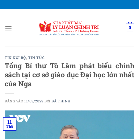
Bỏ
qua
nội
dung
0
TIN NỘI BỘ
,
TIN TỨC
Tổng Bí thư Tô Lâm phát biểu chính
sách tại cơ sở giáo dục Đại học lớn nhất
của Nga
ĐĂNG VÀO
11/05/2025
BỞI
BÁ THỊNH
11
Th5