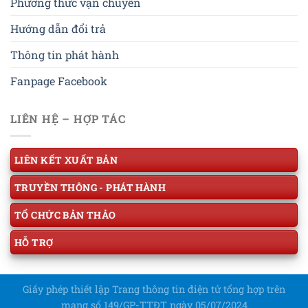
Phương thức vận chuyển
Hướng dẫn đổi trả
Thông tin phát hành
Fanpage Facebook
LIÊN HỆ – HỢP TÁC
LIÊN KẾT XUẤT BẢN
TRUYỀN THÔNG - PHÁT HÀNH
TỔ CHỨC BẢN THẢO
HỖ TRỢ
Giấy phép thiết lập Trang thông tin điện tử tổng hợp trên
mạng số 149/GP-TTĐT ngày 05/07/2024