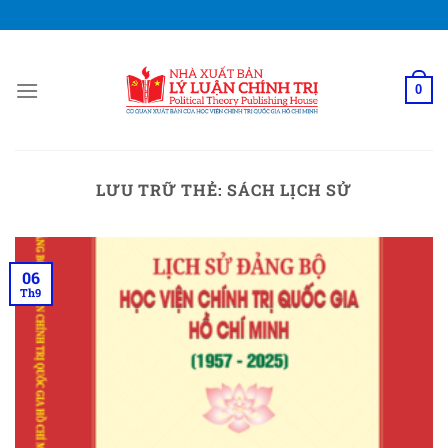
Bỏ
qua
nội
dung
0
LƯU TRỮ THẺ:
SÁCH LỊCH SỬ
06
Th9