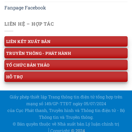
Fanpage Facebook
LIÊN HỆ – HỢP TÁC
LIÊN KẾT XUẤT BẢN
TRUYỀN THÔNG - PHÁT HÀNH
TỔ CHỨC BẢN THẢO
HỖ TRỢ
Giấy phép thiết lập Trang thông tin điện tử tổng hợp trên
mạng số 149/GP-TTĐT ngày 05/07/2024
của Cục Phát thanh, Truyền hình và Thông tin điện tử - Bộ
Thông tin và Truyền thông.
© Bản quyền thuộc về Nhà xuất bản Lý luận chính trị
Copyright
© 2024