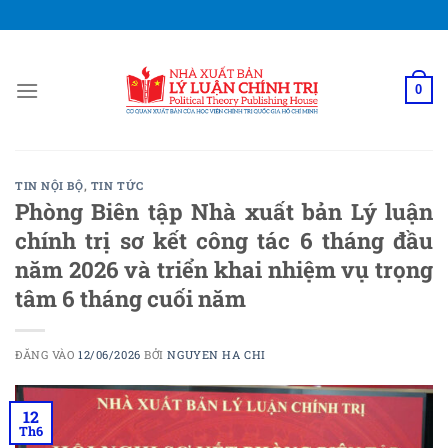
Bỏ
qua
nội
dung
0
TIN NỘI BỘ
,
TIN TỨC
Phòng Biên tập Nhà xuất bản Lý luận
chính trị sơ kết công tác 6 tháng đầu
năm 2026 và triển khai nhiệm vụ trọng
tâm 6 tháng cuối năm
ĐĂNG VÀO
12/06/2026
BỞI
NGUYEN HA CHI
12
Th6