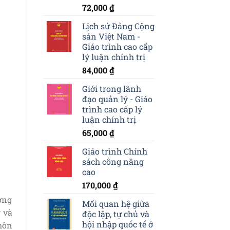
72,000
₫
Lịch sử Đảng Cộng
sản Việt Nam -
Giáo trình cao cấp
lý luận chính trị
84,000
₫
Giới trong lãnh
đạo quản lý - Giáo
trình cao cấp lý
luận chính trị
65,000
₫
Giáo trình Chính
sách công nâng
cao
170,000
₫
ờng
Mối quan hệ giữa
g và
độc lập, tự chủ và
hội nhập quốc tế ở
môn