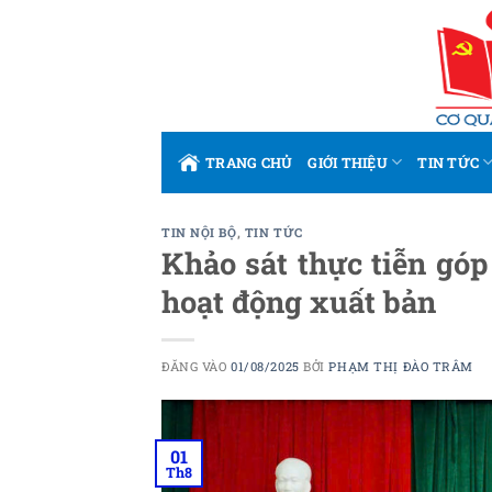
Bỏ
qua
nội
dung
TRANG CHỦ
GIỚI THIỆU
TIN TỨC
TIN NỘI BỘ
,
TIN TỨC
Khảo sát thực tiễn góp
hoạt động xuất bản
ĐĂNG VÀO
01/08/2025
BỞI
PHẠM THỊ ĐÀO TRÂM
01
Th8