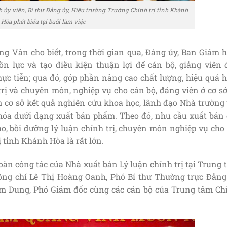
y viên, Bí thư Đảng ủy, Hiệu trưởng Trường Chính trị tỉnh Khánh
Hòa phát biểu tại buổi làm việc
ng Vân cho biết, trong thời gian qua, Đảng ủy, Ban Giám h
 lực và tạo điều kiện thuận lợi để cán bộ, giảng viên 
ực tiễn; qua đó, góp phần nâng cao chất lượng, hiệu quả h
trị và chuyên môn, nghiệp vụ cho cán bộ, đảng viên ở cơ s
n cơ sở kết quả nghiên cứu khoa học, lãnh đạo Nhà trường 
i hóa dưới dạng xuất bản phẩm. Theo đó, nhu cầu xuất bản 
o, bồi dưỡng lý luận chính trị, chuyên môn nghiệp vụ cho 
 tỉnh Khánh Hòa là rất lớn.
Đoàn công tác của Nhà xuất bản Lý luận chính trị tại Trung
đồng chí Lê Thị Hoàng Oanh, Phó Bí thư Thường trực Đảng
im Dung, Phó Giám đốc cùng các cán bộ của Trung tâm Ch