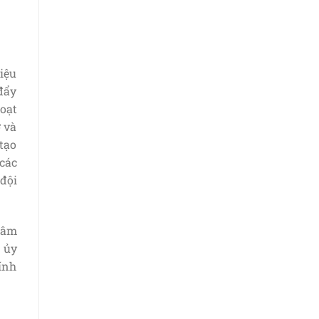
iệu
đẩy
oạt
ở và
tạo
các
đội
 tâm
 ủy
ính