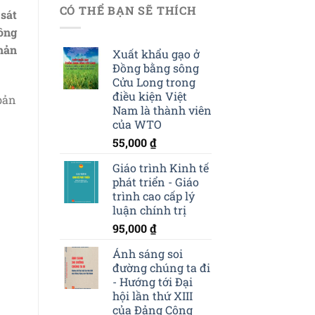
CÓ THỂ BẠN SẼ THÍCH
sát
ông
hản
Xuất khẩu gạo ở
Đồng bằng sông
Cửu Long trong
điều kiện Việt
bản
Nam là thành viên
của WTO
55,000
₫
Giáo trình Kinh tế
phát triển - Giáo
trình cao cấp lý
luận chính trị
95,000
₫
Ánh sáng soi
đường chúng ta đi
- Hướng tới Đại
hội lần thứ XIII
của Đảng Cộng