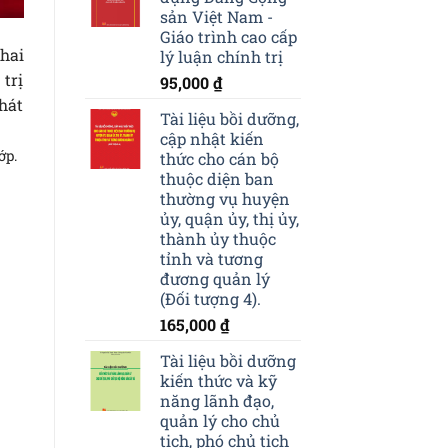
sản Việt Nam -
Giáo trình cao cấp
hai
lý luận chính trị
trị
95,000
₫
hát
Tài liệu bồi dưỡng,
cập nhật kiến
ớp.
thức cho cán bộ
thuộc diện ban
thường vụ huyện
ủy, quận ủy, thị ủy,
thành ủy thuộc
tỉnh và tương
đương quản lý
(Đối tượng 4).
165,000
₫
Tài liệu bồi dưỡng
kiến thức và kỹ
năng lãnh đạo,
quản lý cho chủ
tịch, phó chủ tịch