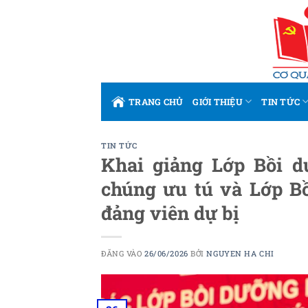
Bỏ
qua
nội
dung
TRANG CHỦ
GIỚI THIỆU
TIN TỨC
TIN TỨC
Khai giảng Lớp Bồi 
chúng ưu tú và Lớp Bồ
đảng viên dự bị
ĐĂNG VÀO
26/06/2026
BỞI
NGUYEN HA CHI