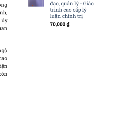
đạo, quản lý - Giáo
đồng
trình cao cấp lý
anh,
luận chính trị
 ủy
70,000
₫
quan
 ngộ
 cao
hiện
còn