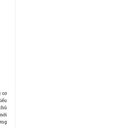
 cơ
iểu
chủ
mới
ường