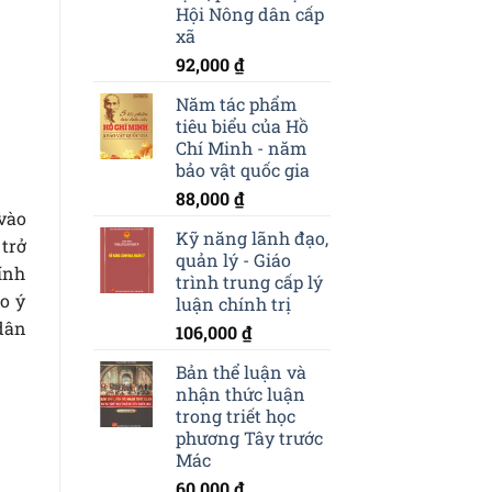
Hội Nông dân cấp
xã
92,000
₫
Năm tác phẩm
tiêu biểu của Hồ
Chí Minh - năm
bảo vật quốc gia
88,000
₫
vào
Kỹ năng lãnh đạo,
trở
quản lý - Giáo
ính
trình trung cấp lý
ao ý
luận chính trị
dân
106,000
₫
Bản thể luận và
nhận thức luận
trong triết học
phương Tây trước
Mác
60,000
₫