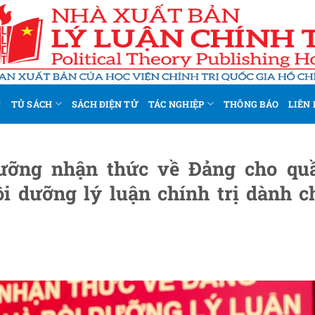
TỦ SÁCH
SÁCH ĐIỆN TỬ
TÁC NGHIỆP
THÔNG BÁO
LIÊN 
dưỡng nhận thức về Đảng cho qu
i dưỡng lý luận chính trị dành c