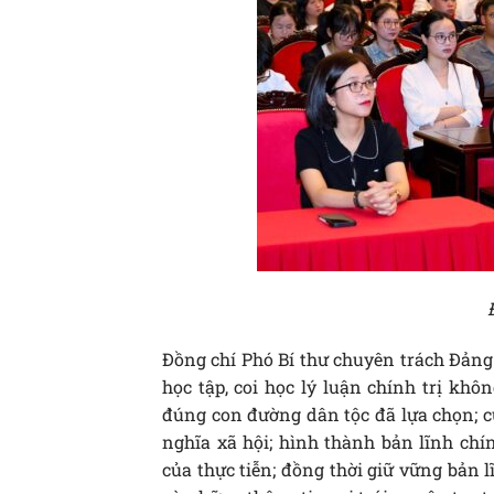
Đồng chí Phó Bí thư chuyên trách Đảng
học tập, coi học lý luận chính trị kh
đúng con đường dân tộc đã lựa chọn; củ
nghĩa xã hội; hình thành bản lĩnh chí
của thực tiễn; đồng thời giữ vững bản l