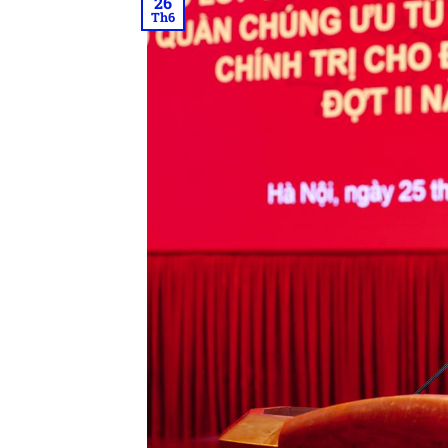
26
Th6