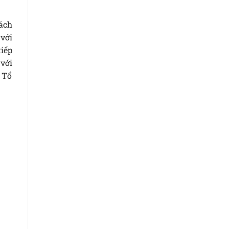
ách
với
tiếp
với
 Tổ