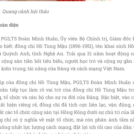
Quang cảnh hội thảo
toàn diện
, PGS,TS Đoàn Minh Huấn, Ủy viên Bộ Chính trị, Giám đốc 
o biết: đồng chí Hồ Tùng Mậu (1896-1951), tên khai sinh H
xã Quỳnh Anh, tỉnh Nghệ An. Trải qua 31 năm hoạt động c
 cộng sản tiền bối tiêu biểu, người học trò và cộng sự gần
 kiên trung, tài năng của Đảng và cách mạng Việt Nam.
óp của đồng chí Hồ Tùng Mậu, PGS,TS Đoàn Minh Huấn 
cần tiếp tục làm rõ vai trò của đồng chí Hồ Tùng Mậu tr
g, tổ chức và cán bộ cho sự ra đời của Đảng. Đặc biệt, vào 
t hiện riêng rẽ, đồng chí đã tích cực liên lạc, vận động,
ất các tổ chức cộng sản tại Hồng Kông dưới sự chủ trì của 
g chỉ có ý nghĩa về mặt tổ chức, mà còn phản ánh tầm n
hống nhất lực lượng cách mạng, đặt lợi ích tối cao của dân 