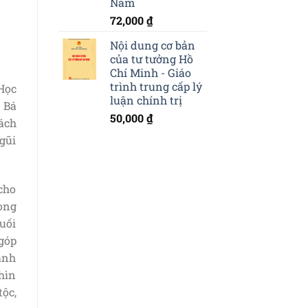
Nam
72,000
₫
Nội dung cơ bản
của tư tưởng Hồ
Chí Minh - Giáo
trình trung cấp lý
Học
luận chính trị
ồ Bá
50,000
₫
ách
 gũi
cho
ong
cuối
 góp
lãnh
hìn
tộc,