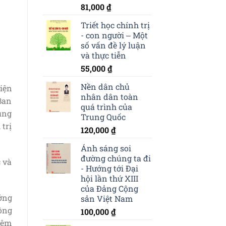
81,000
₫
Triết học chính trị
- con người ‒ Một
số vấn đề lý luận
và thực tiễn
55,000
₫
Nền dân chủ
iện
nhân dân toàn
Ban
quá trình của
ung
Trung Quốc
trị
120,000
₫
Ánh sáng soi
đường chúng ta đi
 và
- Hướng tới Đại
hội lần thứ XIII
của Đảng Cộng
ởng
sản Việt Nam
ồng
100,000
₫
iêm