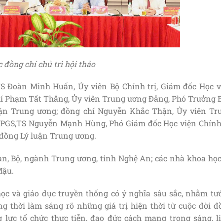
 đồng chí chủ trì hội thảo
,TS Đoàn Minh Huấn, Ủy viên Bộ Chính trị, Giám đốc Học v
chí Phạm Tất Thắng, Ủy viên Trung ương Đảng, Phó Trưởng 
ận Trung ương; đồng chí Nguyễn Khắc Thận, Ủy viên Tr
 PGS,TS Nguyễn Mạnh Hùng, Phó Giám đốc Học viện Chính 
 đồng Lý luận Trung ương.
Ban, Bộ, ngành Trung ương, tỉnh Nghệ An; các nhà khoa học
Mậu.
 học và giáo dục truyền thống có ý nghĩa sâu sắc, nhằm tư
g thời làm sáng rõ những giá trị hiện thời từ cuộc đời đ
ng lực tổ chức thực tiễn, đạo đức cách mạng trong sáng, l