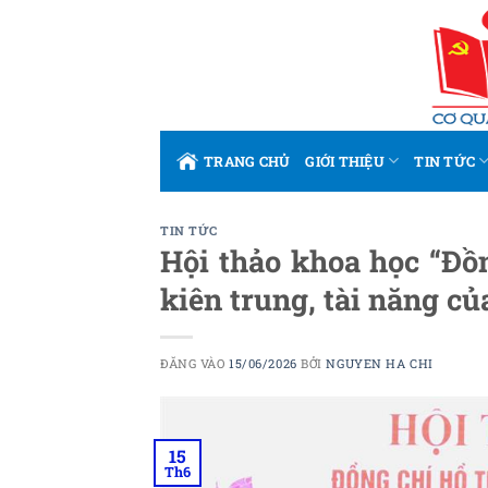
Bỏ
qua
nội
dung
TRANG CHỦ
GIỚI THIỆU
TIN TỨC
TIN TỨC
Hội thảo khoa học “Đồ
kiên trung, tài năng c
ĐĂNG VÀO
15/06/2026
BỞI
NGUYEN HA CHI
15
Th6