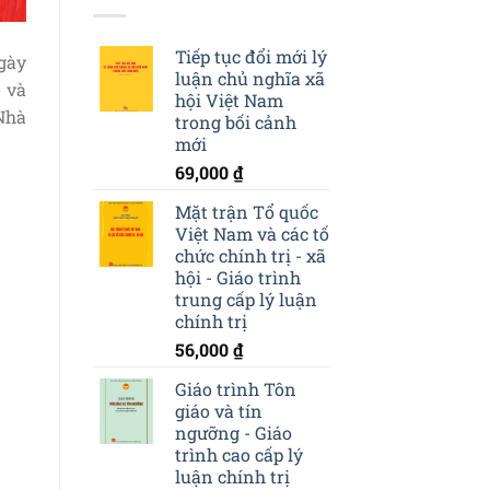
Tiếp tục đổi mới lý
gày
luận chủ nghĩa xã
o và
hội Việt Nam
Nhà
trong bối cảnh
mới
69,000
₫
Mặt trận Tổ quốc
Việt Nam và các tố
chức chính trị - xã
hội - Giáo trình
trung cấp lý luận
chính trị
56,000
₫
Giáo trình Tôn
giáo và tín
ngưỡng - Giáo
trình cao cấp lý
luận chính trị