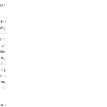
hát
 thư
 xây
ệt –
bồi
 và
iển
âng
của
rị:
iêm
ực,
g có
ính