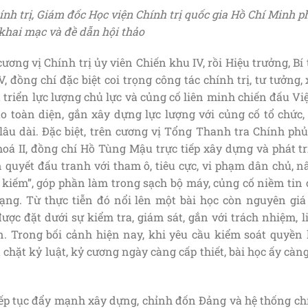
h trị, Giám đốc Học viện Chính trị quốc gia Hồ Chí Minh p
khai mạc và đề dẫn hội thảo
ơng vị Chính trị ủy viên Chiến khu IV, rồi Hiệu trưởng, Bí
 đồng chí đặc biệt coi trọng công tác chính trị, tư tưởng,
 triển lực lượng chủ lực và củng cố liên minh chiến đấu Vi
o toàn diện, gắn xây dựng lực lượng với củng cố tổ chức, 
lâu dài. Đặc biệt, trên cương vị Tổng Thanh tra Chính phủ
á II, đồng chí Hồ Tùng Mậu trực tiếp xây dựng và phát tr
 quyết đấu tranh với tham ô, tiêu cực, vi phạm dân chủ, n
 kiếm”, góp phần làm trong sạch bộ máy, củng cố niềm tin 
g. Từ thực tiễn đó nổi lên một bài học còn nguyên giá t
ợc đặt dưới sự kiểm tra, giám sát, gắn với trách nhiệm, l
 Trong bối cảnh hiện nay, khi yêu cầu kiểm soát quyền l
 chặt kỷ luật, kỷ cương ngày càng cấp thiết, bài học ấy càn
tiếp tục đẩy mạnh xây dựng, chỉnh đốn Đảng và hệ thống ch