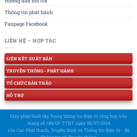
Hướng dẫn đổi trả
Thông tin phát hành
Fanpage Facebook
LIÊN HỆ – HỢP TÁC
LIÊN KẾT XUẤT BẢN
TRUYỀN THÔNG - PHÁT HÀNH
TỔ CHỨC BẢN THẢO
HỖ TRỢ
Giấy phép thiết lập Trang thông tin điện tử tổng hợp trên
mạng số 149/GP-TTĐT ngày 05/07/2024
của Cục Phát thanh, Truyền hình và Thông tin điện tử - Bộ