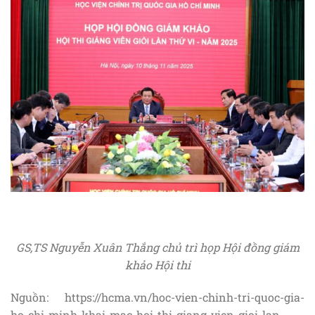
GS,TS Nguyễn Xuân Thắng chủ trì họp Hội đồng giám
khảo Hội thi
Nguồn: https://hcma.vn/hoc-vien-chinh-tri-quoc-gia-
ho-chi-minh-khai-mac-hoi-thi-giang-vien-gioi-lan-