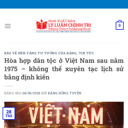
Bỏ
qua
nội
dung
0
BẢO VỆ NỀN TẢNG TƯ TƯỞNG CỦA ĐẢNG
,
TIN TỨC
Hòa hợp dân tộc ở Việt Nam sau năm
1975 – không thể xuyên tạc lịch sử
bằng định kiến
ĐĂNG VÀO
28/05/2026
BỞI
ĐẶNG HỒNG TUYẾN
28
Th5