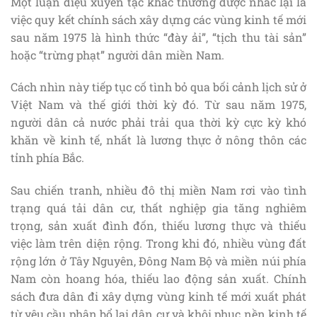
Một luận điệu xuyên tạc khác thường được nhắc lại là
việc quy kết chính sách xây dựng các vùng kinh tế mới
sau năm 1975 là hình thức “đày ải”, “tịch thu tài sản”
hoặc “trừng phạt” người dân miền Nam.
Cách nhìn này tiếp tục cố tình bỏ qua bối cảnh lịch sử ở
Việt Nam và thế giới thời kỳ đó. Từ sau năm 1975,
người dân cả nước phải trải qua thời kỳ cực kỳ khó
khăn về kinh tế, nhất là lương thực ở nông thôn các
tỉnh phía Bắc.
Sau chiến tranh, nhiều đô thị miền Nam rơi vào tình
trạng quá tải dân cư, thất nghiệp gia tăng nghiêm
trọng, sản xuất đình đốn, thiếu lương thực và thiếu
việc làm trên diện rộng. Trong khi đó, nhiều vùng đất
rộng lớn ở Tây Nguyên, Đông Nam Bộ và miền núi phía
Nam còn hoang hóa, thiếu lao động sản xuất. Chính
sách đưa dân đi xây dựng vùng kinh tế mới xuất phát
từ yêu cầu phân bổ lại dân cư và khôi phục nền kinh tế