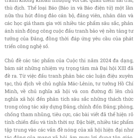
thù địch. Thể loại Báo (Báo in và Báo điện tử) một lần
nữa thu hút đông đảo cán bộ, đảng viên, nhân dân và
các học giả tham gia với nhiều tác phẩm sâu sắc, phản
ánh sinh động công cuộc đấu tranh bảo vệ nền tảng tư
tưởng của Đảng, đồng thời đáp ứng yêu cầu của phát
triển công nghệ số.
Chủ đề các tác phẩm của Cuộc thi năm 2024 đa dạng,
bám sát những nhiệm vụ trọng tâm mà Đại hội XIII đã
đề ra. Từ việc đấu tranh phản bác các luận điệu xuyên
tạc, thù địch về chủ nghĩa Mác-Lênin, tư tưởng Hồ Chí
Minh, về chủ nghĩa xã hội và con đường đi lên chủ
nghĩa xã hội đến phân tích sâu sắc những thách thức
trong công tác xây dựng Đảng, chỉnh đốn Đảng; phòng,
chống tham nhũng, tiêu cực, các bài viết đã thể hiện rõ
tính chiến đấu và tính thời sự. Đặc biệt, nhiều tác phẩm
tập trung vào các vấn đề nóng của xã hội hiện đại như
tác động của mạng xã hội, âm mưu lợi dụng tôn giáo,