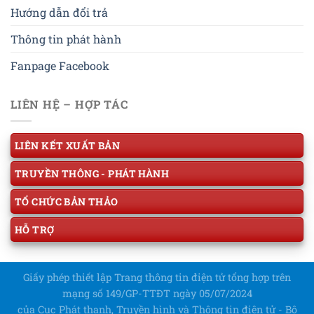
Hướng dẫn đổi trả
Thông tin phát hành
Fanpage Facebook
LIÊN HỆ – HỢP TÁC
LIÊN KẾT XUẤT BẢN
TRUYỀN THÔNG - PHÁT HÀNH
TỔ CHỨC BẢN THẢO
HỖ TRỢ
Giấy phép thiết lập Trang thông tin điện tử tổng hợp trên
mạng số 149/GP-TTĐT ngày 05/07/2024
của Cục Phát thanh, Truyền hình và Thông tin điện tử - Bộ