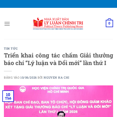
Bỏ
qua
nội
dung
0
TIN TỨC
Triển khai công tác chấm Giải thưởng
báo chí “Lý luận và Đổi mới” lần thứ I
ĐĂNG VÀO
10/06/2026
BỞI
NGUYEN HA CHI
10
Th6