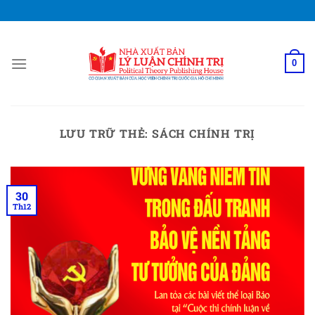
Bỏ
qua
nội
dung
0
LƯU TRỮ THẺ:
SÁCH CHÍNH TRỊ
30
Th12