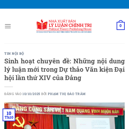
Bỏ
qua
nội
dung
0
TIN NỘI BỘ
Sinh hoạt chuyên đề: Những nội dung
lý luận mới trong Dự thảo Văn kiện Đại
hội lần thứ XIV của Đảng
ĐĂNG VÀO
10/10/2025
BỞI
PHẠM THỊ ĐÀO TRÂM
10
Th10