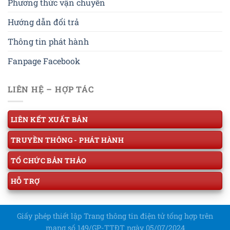
Phương thức vận chuyển
Hướng dẫn đổi trả
Thông tin phát hành
Fanpage Facebook
LIÊN HỆ – HỢP TÁC
LIÊN KẾT XUẤT BẢN
TRUYỀN THÔNG - PHÁT HÀNH
TỔ CHỨC BẢN THẢO
HỖ TRỢ
Giấy phép thiết lập Trang thông tin điện tử tổng hợp trên
mạng số 149/GP-TTĐT ngày 05/07/2024