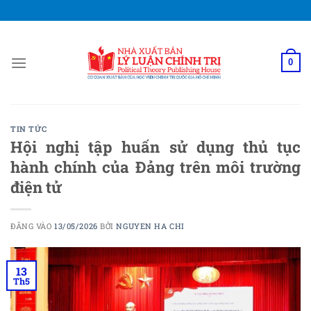
Bỏ
qua
nội
dung
0
TIN TỨC
Hội nghị tập huấn sử dụng thủ tục
hành chính của Đảng trên môi trường
điện tử
ĐĂNG VÀO
13/05/2026
BỞI
NGUYEN HA CHI
13
Th5