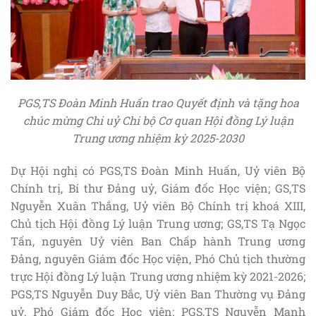
PGS,TS Đoàn Minh Huấn trao Quyết định và tặng hoa
chúc mừng Chi uỷ Chi bộ Cơ quan Hội đồng Lý luận
Trung ương nhiệm kỳ 2025-2030
Dự Hội nghị có PGS,TS Đoàn Minh Huấn, Uỷ viên Bộ
Chính trị, Bí thư Đảng uỷ, Giám đốc Học viện; GS,TS
Nguyễn Xuân Thắng, Uỷ viên Bộ Chính trị khoá XIII,
Chủ tịch Hội đồng Lý luận Trung ương; GS,TS Tạ Ngọc
Tấn, nguyên Uỷ viên Ban Chấp hành Trung ương
Đảng, nguyên Giám đốc Học viện, Phó Chủ tịch thường
trực Hội đồng Lý luận Trung ương nhiệm kỳ 2021-2026;
PGS,TS Nguyễn Duy Bắc, Uỷ viên Ban Thường vụ Đảng
uỷ, Phó Giám đốc Học viện; PGS,TS Nguyễn Mạnh