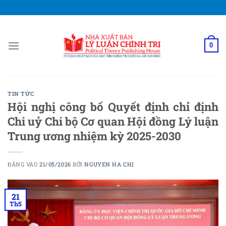
Bỏ
qua
nội
dung
0
TIN TỨC
Hội nghị công bố Quyết định chỉ định
Chi uỷ Chi bộ Cơ quan Hội đồng Lý luận
Trung ương nhiệm kỳ 2025-2030
ĐĂNG VÀO
21/05/2026
BỞI
NGUYEN HA CHI
21
Th5