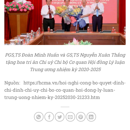
PGS,TS Đoàn Minh Huấn và GS,TS Nguyễn Xuân Thắng
tặng hoa tri ân Chi uỷ Chi bộ Cơ quan Hội đồng Lý luận
Trung ương nhiệm kỳ 2020-2025
Nguồn: https://hcma.vn/hoi-nghi-cong-bo-quyet-dinh-
chi-dinh-chi-uy-chi-bo-co-quan-hoi-dong-ly-luan-
trung-uong-nhiem-ky-20252030-21233.htm