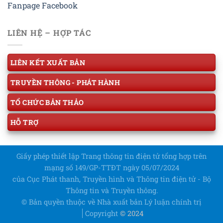
Fanpage Facebook
LIÊN HỆ – HỢP TÁC
LIÊN KẾT XUẤT BẢN
TRUYỀN THÔNG - PHÁT HÀNH
TỔ CHỨC BẢN THẢO
HỖ TRỢ
Giấy phép thiết lập Trang thông tin điện tử tổng hợp trên
mạng số 149/GP-TTĐT ngày 05/07/2024
của Cục Phát thanh, Truyền hình và Thông tin điện tử - Bộ
Thông tin và Truyền thông.
© Bản quyền thuộc về Nhà xuất bản Lý luận chính trị
Copyright
© 2024