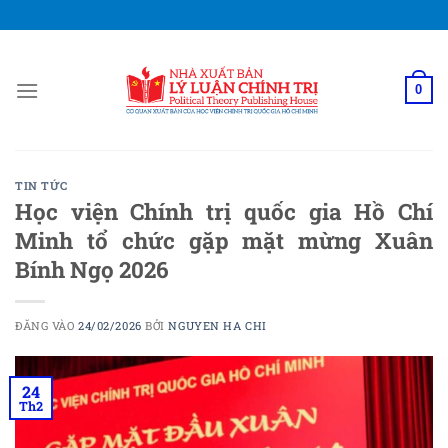
Bỏ
qua
nội
dung
0
TIN TỨC
Học viện Chính trị quốc gia Hồ Chí
Minh tổ chức gặp mặt mừng Xuân
Bính Ngọ 2026
ĐĂNG VÀO
24/02/2026
BỞI
NGUYEN HA CHI
24
Th2