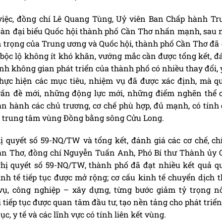
việc, đồng chí Lê Quang Tùng, Uỷ viên Ban Chấp hành Tr
oàn đại biểu Quốc hội thành phố Cần Thơ nhấn mạnh, sau 
an trọng của Trung ương và Quốc hội, thành phố Cần Thơ đã
 bộc lộ không ít khó khăn, vướng mắc cần được tổng kết, đ
ảnh không gian phát triển của thành phố có nhiều thay đổi,
 thực hiện các mục tiêu, nhiệm vụ đã được xác định, mà q
ấn đề mới, những động lực mới, những điểm nghẽn thể c
n hành các chủ trương, cơ chế phù hợp, đủ mạnh, có tính 
à trung tâm vùng Đồng bằng sông Cửu Long.
ị quyết số 59-NQ/TW và tổng kết, đánh giá các cơ chế, ch
ần Thơ, đồng chí Nguyễn Tuấn Anh, Phó Bí thư Thành ủy 
ghị quyết số 59-NQ/TW, thành phố đã đạt nhiều kết quả q
nh tế tiếp tục được mở rộng; cơ cấu kinh tế chuyển dịch t
vụ, công nghiệp – xây dựng, từng bước giảm tỷ trọng n
i tiếp tục được quan tâm đầu tư, tạo nền tảng cho phát triể
dục, y tế và các lĩnh vực có tính liên kết vùng.