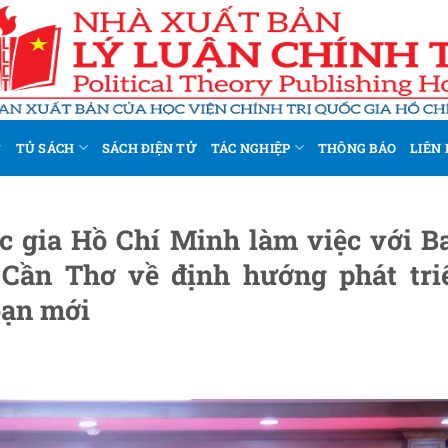
TỦ SÁCH
SÁCH ĐIỆN TỬ
TÁC NGHIỆP
THÔNG BÁO
LIÊN 
ốc gia Hồ Chí Minh làm việc với B
Cần Thơ về định hướng phát tri
oạn mới