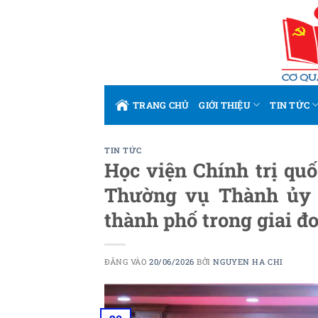
Bỏ
qua
nội
dung
TRANG CHỦ
GIỚI THIỆU
TIN TỨC
TIN TỨC
Học viện Chính trị qu
Thường vụ Thành ủy 
thành phố trong giai đ
ĐĂNG VÀO
20/06/2026
BỞI
NGUYEN HA CHI