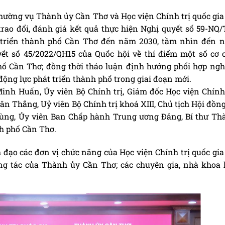
Thường vụ Thành ủy Cần Thơ và Học viện Chính trị quốc gia
rao đổi, đánh giá kết quả thực hiện Nghị quyết số 59-NQ
t triển thành phố Cần Thơ đến năm 2030, tầm nhìn đến 
yết số 45/2022/QH15 của Quốc hội về thí điểm một số cơ c
hố Cần Thơ; đồng thời thảo luận định hướng phối hợp ngh
 động lực phát triển thành phố trong giai đoạn mới.
Minh Huấn, Ủy viên Bộ Chính trị, Giám đốc Học viện Chính 
n Thắng, Uỷ viên Bộ Chính trị khoá XIII, Chủ tịch Hội đồn
Tùng, Ủy viên Ban Chấp hành Trung ương Đảng, Bí thư Th
nh phố Cần Thơ.
 đạo các đơn vị chức năng của Học viện Chính trị quốc gia
ng tác của Thành ủy Cần Thơ; các chuyên gia, nhà khoa 