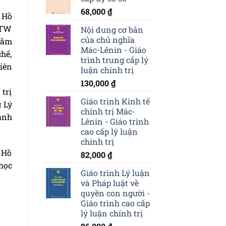
68,000
₫
 Hồ
/TW
Nội dung cơ bản
của chủ nghĩa
năm
Mác-Lênin - Giáo
hế,
trình trung cấp lý
iên
luận chính trị
130,000
₫
trị
Giáo trình Kinh tế
g Lý
chính trị Mác-
ành
Lênin - Giáo trình
cao cấp lý luận
chính trị
 Hồ
82,000
₫
học
Giáo trình Lý luận
và Pháp luật về
quyền con người -
Giáo trình cao cấp
lý luận chính trị