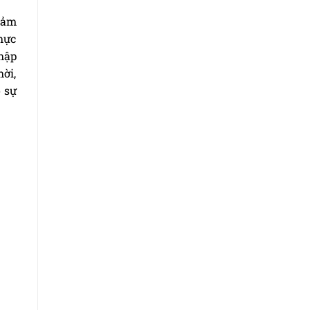
giảm
thực
nhập
hời,
o sự