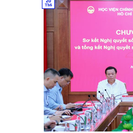
20
Th6