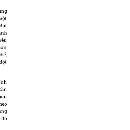
ung
một
 đạt
ánh
 yêu
uan
hế,
đột
ính
Cần
uan
heo
ông
n đô