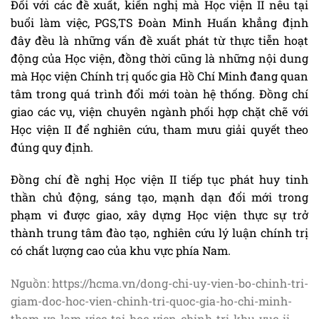
Đối với các đề xuất, kiến nghị mà Học viện II nêu tại
buổi làm việc, PGS,TS Đoàn Minh Huấn khẳng định
đây đều là những vấn đề xuất phát từ thực tiễn hoạt
động của Học viện, đồng thời cũng là những nội dung
mà Học viện Chính trị quốc gia Hồ Chí Minh đang quan
tâm trong quá trình đổi mới toàn hệ thống. Đồng chí
giao các vụ, viện chuyên ngành phối hợp chặt chẽ với
Học viện II để nghiên cứu, tham mưu giải quyết theo
đúng quy định.
Đồng chí đề nghị Học viện II tiếp tục phát huy tinh
thần chủ động, sáng tạo, mạnh dạn đổi mới trong
phạm vi được giao, xây dựng Học viện thực sự trở
thành trung tâm đào tạo, nghiên cứu lý luận chính trị
có chất lượng cao của khu vực phía Nam.
Nguồn: https://hcma.vn/dong-chi-uy-vien-bo-chinh-tri-
giam-doc-hoc-vien-chinh-tri-quoc-gia-ho-chi-minh-
tham-va-lam-viec-tai-hoc-vien-chinh-tri-khu-vuc-ii-