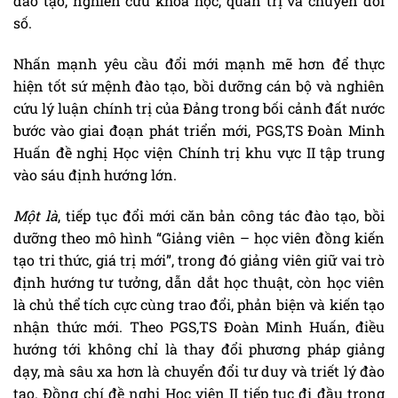
đào tạo, nghiên cứu khoa học, quản trị và chuyển đổi
số.
Nhấn mạnh yêu cầu đổi mới mạnh mẽ hơn để thực
hiện tốt sứ mệnh đào tạo, bồi dưỡng cán bộ và nghiên
cứu lý luận chính trị của Đảng trong bối cảnh đất nước
bước vào giai đoạn phát triển mới, PGS,TS Đoàn Minh
Huấn đề nghị Học viện Chính trị khu vực II tập trung
vào sáu định hướng lớn.
Một là
, tiếp tục đổi mới căn bản công tác đào tạo, bồi
dưỡng theo mô hình “Giảng viên – học viên đồng kiến
tạo tri thức, giá trị mới”, trong đó giảng viên giữ vai trò
định hướng tư tưởng, dẫn dắt học thuật, còn học viên
là chủ thể tích cực cùng trao đổi, phản biện và kiến tạo
nhận thức mới. Theo PGS,TS Đoàn Minh Huấn, điều
hướng tới không chỉ là thay đổi phương pháp giảng
dạy, mà sâu xa hơn là chuyển đổi tư duy và triết lý đào
tạo. Đồng chí đề nghị Học viện II tiếp tục đi đầu trong