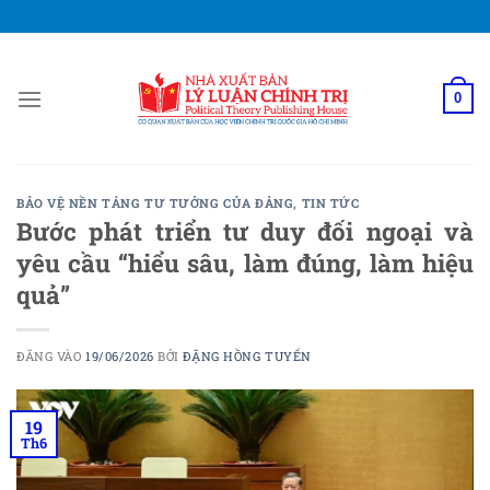
Bỏ
qua
nội
dung
0
BẢO VỆ NỀN TẢNG TƯ TƯỞNG CỦA ĐẢNG
,
TIN TỨC
Bước phát triển tư duy đối ngoại và
yêu cầu “hiểu sâu, làm đúng, làm hiệu
quả”
ĐĂNG VÀO
19/06/2026
BỞI
ĐẶNG HỒNG TUYẾN
19
Th6