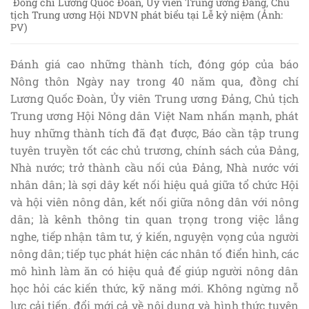
Đồng chí Lương Quốc Đoàn, Ủy viên Trung ương Đảng, Chủ
tịch Trung ương Hội NDVN phát biểu tại Lễ kỷ niệm (Ảnh:
PV)
Đánh giá cao những thành tích, đóng góp của báo
Nông thôn Ngày nay trong 40 năm qua, đồng chí
Lương Quốc Đoàn, Ủy viên Trung ương Đảng, Chủ tịch
Trung ương Hội Nông dân Việt Nam nhấn mạnh, phát
huy những thành tích đã đạt được, Báo cần tập trung
tuyên truyền tốt các chủ trương, chính sách của Đảng,
Nhà nước; trở thành cầu nối của Đảng, Nhà nước với
nhân dân; là sợi dây kết nối hiệu quả giữa tổ chức Hội
và hội viên nông dân, kết nối giữa nông dân với nông
dân; là kênh thông tin quan trọng trong việc lắng
nghe, tiếp nhận tâm tư, ý kiến, nguyện vọng của người
nông dân; tiếp tục phát hiện các nhân tố điển hình, các
mô hình làm ăn có hiệu quả để giúp người nông dân
học hỏi các kiến thức, kỹ năng mới. Không ngừng nỗ
lực cải tiến, đổi mới cả về nội dung và hình thức tuyên