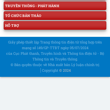
TRUYỀN THÔNG - PHÁT HÀNH
TỔ CHỨC BẢN THẢO
HỖ TRỢ
Giấy phép thiết lập Trang thông tin điện tử tổng hợp trên
mạng số 149/GP-TTĐT ngày 05/07/2024
của Cục Phát thanh, Truyền hình và Thông tin điện tử - Bộ
Thông tin và Truyền thông.
© Bản quyền thuộc về Nhà xuất bản Lý luận chính trị
Copyright
© 2024