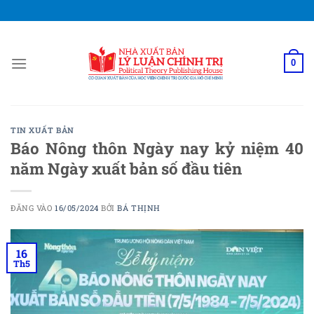
Bỏ
qua
nội
dung
0
TIN XUẤT BẢN
Báo Nông thôn Ngày nay kỷ niệm 40
năm Ngày xuất bản số đầu tiên
ĐĂNG VÀO
16/05/2024
BỞI
BÁ THỊNH
16
Th5