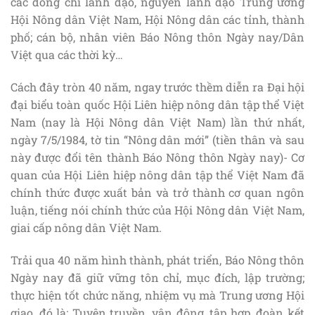
các đồng chí lãnh đạo, nguyên lãnh đạo Trung ương
Hội Nông dân Việt Nam, Hội Nông dân các tỉnh, thành
phố; cán bộ, nhân viên Báo Nông thôn Ngày nay/Dân
Việt qua các thời kỳ…
Cách đây tròn 40 năm, ngay trước thềm diễn ra Đại hội
đại biểu toàn quốc Hội Liên hiệp nông dân tập thể Việt
Nam (nay là Hội Nông dân Việt Nam) lần thứ nhất,
ngày 7/5/1984, tờ tin “Nông dân mới” (tiền thân và sau
này được đổi tên thành Báo Nông thôn Ngày nay)- Cơ
quan của Hội Liên hiệp nông dân tập thể Việt Nam đã
chính thức được xuất bản và trở thành cơ quan ngôn
luận, tiếng nói chính thức của Hội Nông dân Việt Nam,
giai cấp nông dân Việt Nam.
Trải qua 40 năm hình thành, phát triển, Báo Nông thôn
Ngày nay đã giữ vững tôn chỉ, mục đích, lập trường;
thực hiện tốt chức năng, nhiệm vụ mà Trung ương Hội
giao, đó là: Tuyên truyền, vận động, tập hợp, đoàn kết