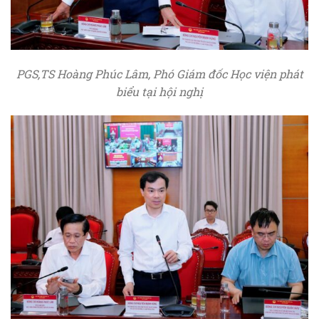
PGS,TS Hoàng Phúc Lâm,
Phó Giám đốc Học viện phát
biểu tại hội nghị