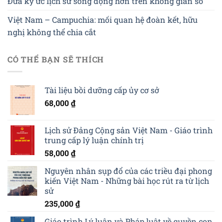
Đưa ký ức lịch sử sống động hơn trên không gian số
Việt Nam – Campuchia: mối quan hệ đoàn kết, hữu
nghị không thể chia cắt
CÓ THỂ BẠN SẼ THÍCH
Tài liệu bồi dưỡng cấp ủy cơ sở
68,000
₫
Lịch sử Đảng Cộng sản Việt Nam - Giáo trình
trung cấp lý luận chính trị
58,000
₫
Nguyên nhân sụp đổ của các triều đại phong
kiến Việt Nam - Những bài học rút ra từ lịch
sử
235,000
₫
Giáo trình Lý luận và Pháp luật về quyền con