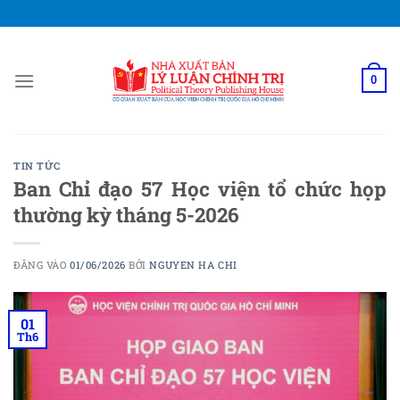
Bỏ
qua
nội
dung
0
TIN TỨC
Ban Chỉ đạo 57 Học viện tổ chức họp
thường kỳ tháng 5-2026
ĐĂNG VÀO
01/06/2026
BỞI
NGUYEN HA CHI
01
Th6