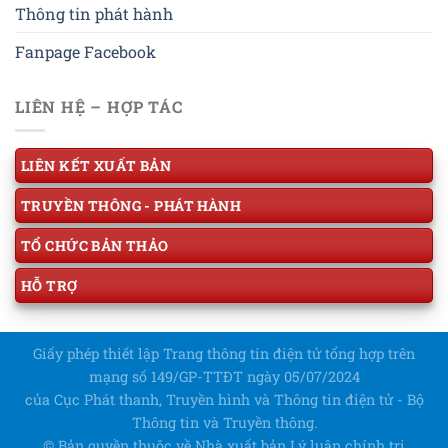
Thông tin phát hành
Fanpage Facebook
LIÊN HỆ – HỢP TÁC
LIÊN KẾT XUẤT BẢN
TRUYỀN THÔNG - PHÁT HÀNH
TỔ CHỨC BẢN THẢO
HỖ TRỢ
Giấy phép thiết lập Trang thông tin điện tử tổng hợp trên
mạng số 149/GP-TTĐT ngày 05/07/2024
của Cục Phát thanh, Truyền hình và Thông tin điện tử - Bộ
Thông tin và Truyền thông.
© Bản quyền thuộc về Nhà xuất bản Lý luận chính trị