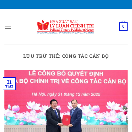
Bỏ
qua
nội
dung
0
LƯU TRỮ THẺ:
CÔNG TÁC CÁN BỘ
31
Th12